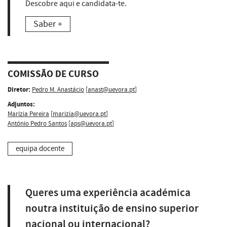
Descobre aqui e candidata-te.
Saber +
COMISSÃO DE CURSO
Diretor:
Pedro M. Anastácio
[
anast@uevora.pt
]
Adjuntos:
Marízia Pereira
[
marizia@uevora.pt
]
António Pedro Santos
[
aps@uevora.pt
]
equipa docente
Queres uma experiência académica
noutra instituição de ensino superior
nacional ou internacional?