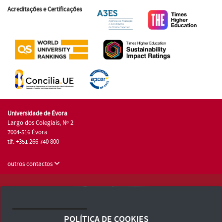
Acreditações e Certificações
Universidade de Évora
Largo dos Colegiais, Nº 2
7004-516 Évora
tlf: +351 266 740 800
outros contactos
Universidade de Évora © 2026
Consulte os Termos e Condições e Política de Privacidade
POLÍTICA DE COOKIES