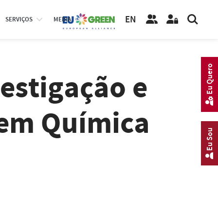
EN
SERVIÇOS
MEDIA
Eu Quero
vestigação e
em Química
Eu Sou