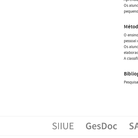
Os aluno
pequeno 
Métod
O ensin
pessoal 
Os aluno
elaborad
A classi
Biblio
Pesquisa