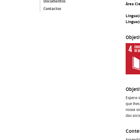
Documentos
Área Cie
Contactos
Língua(
Língua(s
Objet
Objet
Espera-
que lhes
nossa so
das soci
Conte
Aprendiz