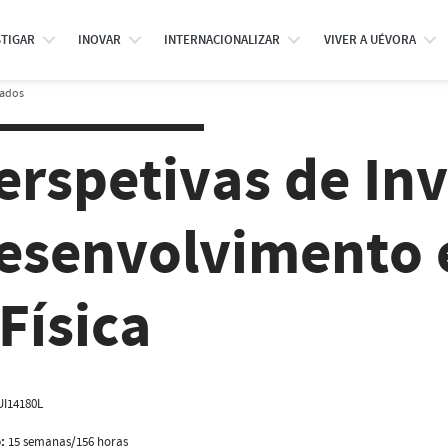
STIGAR
INOVAR
INTERNACIONALIZAR
VIVER A UÉVORA
rados
erspetivas de In
esenvolvimento 
 Física
I14180L
:
15 semanas/156 horas