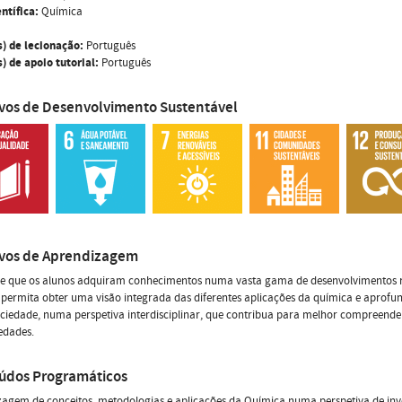
ntífica:
Química
s) de lecionação:
Português
) de apoio tutorial:
Português
ivos de Desenvolvimento Sustentável
ivos de Aprendizagem
se que os alunos adquiram conhecimentos numa vasta gama de desenvolvimentos r
 permita obter uma visão integrada das diferentes aplicações da química e aprof
ciedade, numa perspetiva interdisciplinar, que contribua para melhor compreende
edades.
údos Programáticos
agem de conceitos, metodologias e aplicações da Química numa perspetiva de inv