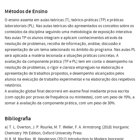
Métodos de Ensino
O ensino assenta em aulas teóricas (T), teórico-práticas (TP) e práticas
laboratoriais (PL). Nas aulas teóricas são apresentados os conceitos sobre os
conteúdos da disciplina seguindo uma metodologia de exposição interativa.
Nas aulas TP os alunos integram e aplicam conhecimentos através da
resolução de problemas, recolha de informação, análise, discussão e
apresentação de um tema selecionado no âmbito do programa. Nas aulas PL
será aplicada a matéria lecionada a situações práticas concretas. A
avaliação da componente prática (TP e PL) tem em conta o desempenho na
resolução de problemas, o rigor e clareza empregues na elaboração e
apresentação de trabalhos propostos, e desempenho alcançados pelos
alunos na execução de trabalho experimental e na elaboração dos respetivos
relatórios.
A avaliação global final decorrerá em exame final mediante prova escrita
(com opção por provas de frequência ou minitestes), com um peso de 70%, a
somar à avaliação da componente prática, com um peso de 30%.
Bibliografia
a) T. L. Overton, J. P. Rourke, M. T. Weller, F. A. Armstrong (2018) Inorganic
Chemistry 7th Edition, Oxford University Press
b) K. M. MacKay, W. Henderson (2017) Introduction to Modern Inorganic