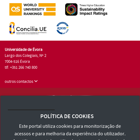
Universidade de Évora
Largo dos Colegiais, Nº 2
7004-516 Évora
tlf: +351 266 740 800
outros contactos
Universidade de Évora © 2026
Consulte os Termos e Condições e Política de Privacidade
POLÍTICA DE COOKIES
Declaração de Acessibilidade
Este portal utiliza cookies para monitorização de
acessos e para melhoria da experiência do utilizador.