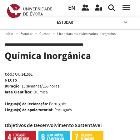
EN
ESTUDAR
Início
Estudar
Cursos
Licenciaturas e Mestrados Integrados
Química Inorgânica
Cód.:
QUI14155L
6 ECTS
Duração:
15 semanas/156 horas
Área Científica:
Química
Língua(s) de lecionação:
Português
Língua(s) de apoio tutorial:
Português
Objetivos de Desenvolvimento Sustentável