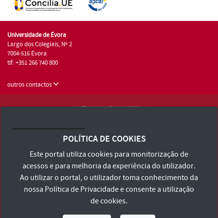
Universidade de Évora
Largo dos Colegiais, Nº 2
7004-516 Évora
tlf: +351 266 740 800
outros contactos
Universidade de Évora © 2026
Consulte os Termos e Condições e Política de Privacidade
POLÍTICA DE COOKIES
Declaração de Acessibilidade
Este portal utiliza cookies para monitorização de
acessos e para melhoria da experiência do utilizador.
Ao utilizar o portal, o utilizador toma conhecimento da
nossa
Política de Privacidade
e consente a utilização
de cookies.