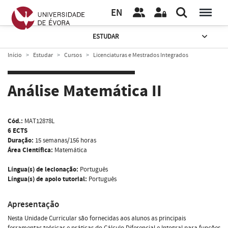
EN
ESTUDAR
Início
Estudar
Cursos
Licenciaturas e Mestrados Integrados
Análise Matemática II
Cód.:
MAT12878L
6 ECTS
Duração:
15 semanas/156 horas
Área Científica:
Matemática
Língua(s) de lecionação:
Português
Língua(s) de apoio tutorial:
Português
Apresentação
Nesta Unidade Curricular são fornecidas aos alunos as principais
ferramentas teóricas e práticas do Cálculo Diferencial e Integral para funções