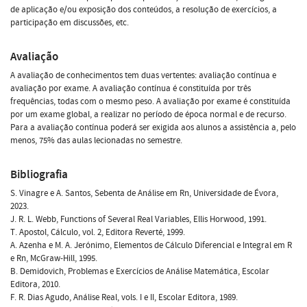
de aplicação e/ou exposição dos conteúdos, a resolução de exercícios, a
participação em discussões, etc.
Avaliação
A avaliação de conhecimentos tem duas vertentes: avaliação contínua e
avaliação por exame. A avaliação contínua é constituída por três
frequências, todas com o mesmo peso. A avaliação por exame é constituída
por um exame global, a realizar no período de época normal e de recurso.
Para a avaliação contínua poderá ser exigida aos alunos a assistência a, pelo
menos, 75% das aulas lecionadas no semestre.
Bibliografia
S. Vinagre e A. Santos, Sebenta de Análise em Rn, Universidade de Évora,
2023.
J. R. L. Webb, Functions of Several Real Variables, Ellis Horwood, 1991.
T. Apostol, Cálculo, vol. 2, Editora Reverté, 1999.
A. Azenha e M. A. Jerónimo, Elementos de Cálculo Diferencial e Integral em R
e Rn, McGraw-Hill, 1995.
B. Demidovich, Problemas e Exercícios de Análise Matemática, Escolar
Editora, 2010.
F. R. Dias Agudo, Análise Real, vols. I e II, Escolar Editora, 1989.