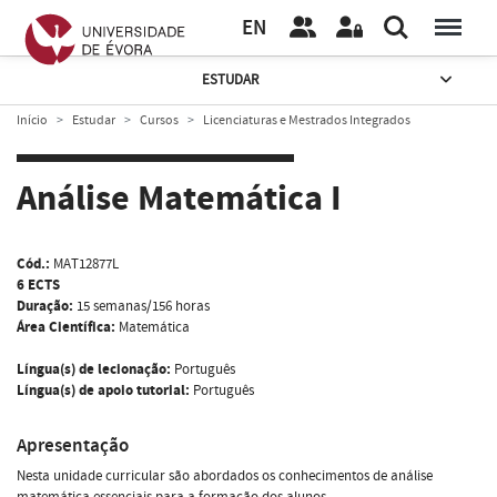
EN
ESTUDAR
Início
Estudar
Cursos
Licenciaturas e Mestrados Integrados
Análise Matemática I
Cód.:
MAT12877L
6 ECTS
Duração:
15 semanas/156 horas
Área Científica:
Matemática
Língua(s) de lecionação:
Português
Língua(s) de apoio tutorial:
Português
Apresentação
Nesta unidade curricular são abordados os conhecimentos de análise
matemática essenciais para a formação dos alunos.