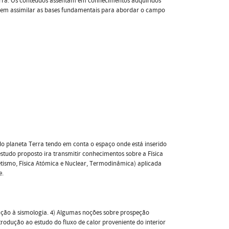
erra. Os conteúdos assentam em conhecimentos adquiridos
 bem assimilar as bases fundamentais para abordar o campo
a do planeta Terra tendo em conta o espaço onde está inserido
estudo proposto ira transmitir conhecimentos sobre a Física
etismo, Física Atómica e Nuclear, Termodinâmica) aplicada
e.
odução à sismologia. 4) Algumas noções sobre prospeção
rodução ao estudo do fluxo de calor proveniente do interior