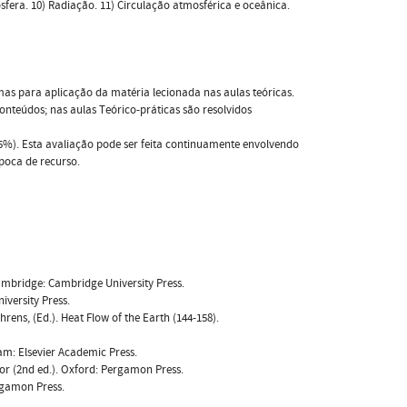
era. 10) Radiação. 11) Circulação atmosférica e oceânica.
emas para aplicação da matéria lecionada nas aulas teóricas.
onteúdos; nas aulas Teórico-práticas são resolvidos
25%). Esta avaliação pode ser feita continuamente envolvendo
época de recurso.
 Cambridge: Cambridge University Press.
iversity Press.
hrens, (Ed.). Heat Flow of the Earth (144-158).
dam: Elsevier Academic Press.
or (2nd ed.). Oxford: Pergamon Press.
rgamon Press.