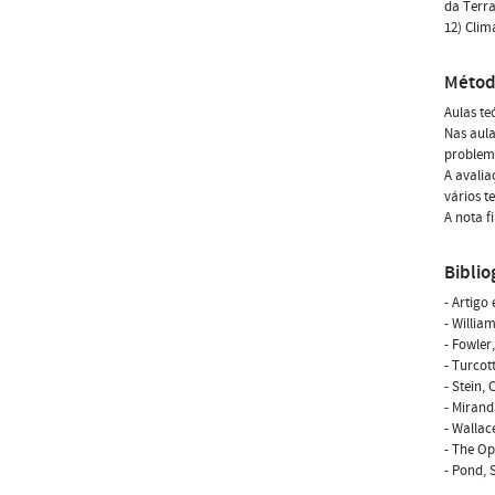
da Terra
12) Clim
Métod
Aulas te
Nas aula
problem
A avalia
vários t
A nota f
Biblio
- Artigo
- Willia
- Fowler
- Turcot
- Stein,
- Mirand
- Wallac
- The Op
- Pond, 