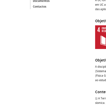
A UC fo
Documentos
em UC an
Contactos
das apli
Objet
Objet
A discip
(Sistema
(Física 
ao estud
Conte
1) A Ter
sísmica.