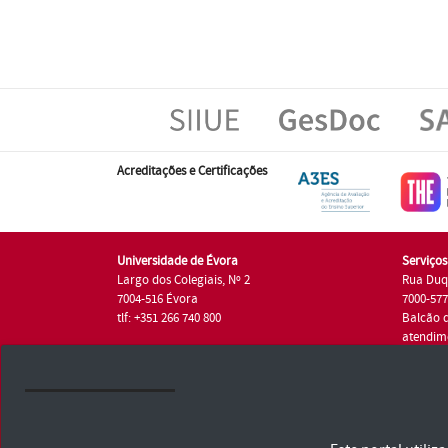
Acreditações e Certificações
Universidade de Évora
Serviço
Largo dos Colegiais, Nº 2
Rua Duq
7004-516 Évora
7000-57
tlf: +351 266 740 800
Balcão 
atendim
tlf.: +35
Universidade de Évora © 2026