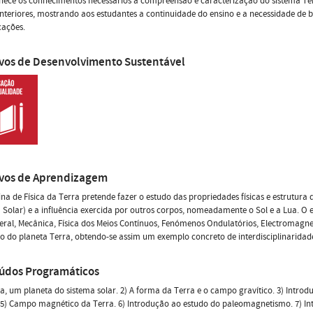
rnece os conhecimentos necessários à compreensão e caracterização do sistema T
teriores, mostrando aos estudantes a continuidade do ensino e a necessidade de
cações.
ivos de Desenvolvimento Sustentável
ivos de Aprendizagem
lina de Física da Terra pretende fazer o estudo das propriedades físicas e estrutur
 Solar) e a influência exercida por outros corpos, nomeadamente o Sol e a Lua. O 
Geral, Mecânica, Física dos Meios Contínuos, Fenómenos Ondulatórios, Electromagn
o do planeta Terra, obtendo-se assim um exemplo concreto de interdisciplinaridad
údos Programáticos
ra, um planeta do sistema solar. 2) A forma da Terra e o campo gravítico. 3) Intr
 5) Campo magnético da Terra. 6) Introdução ao estudo do paleomagnetismo. 7) Int