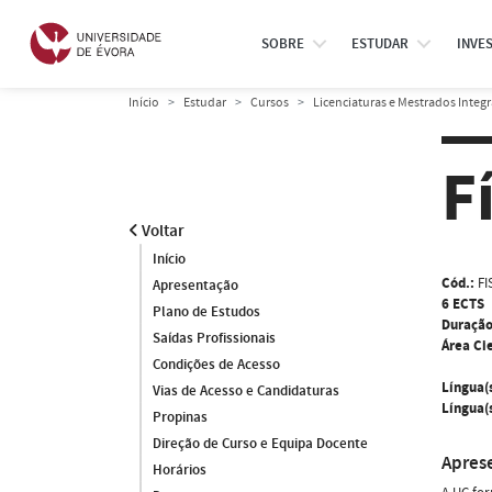
SOBRE
ESTUDAR
INVE
Início
Estudar
Cursos
Licenciaturas e Mestrados Integ
F
Voltar
Início
Cód.:
FI
Apresentação
6 ECTS
Plano de Estudos
Duração
Saídas Profissionais
Área Cie
Condições de Acesso
Língua(
Vias de Acesso e Candidaturas
Língua(s
Propinas
Direção de Curso e Equipa Docente
Apres
Horários