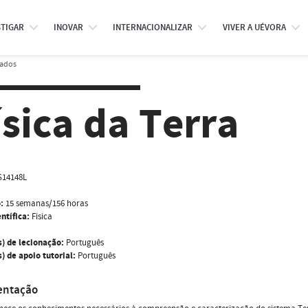
STIGAR
INOVAR
INTERNACIONALIZAR
VIVER A UÉVORA
rados
ísica da Terra
S14148L
:
15 semanas/156 horas
ntífica:
Física
s) de lecionação:
Português
) de apoio tutorial:
Português
entação