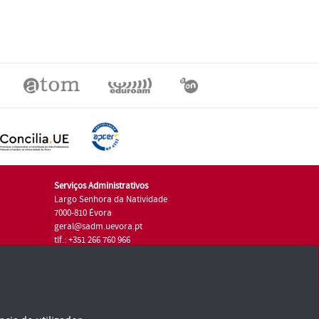
Serviços Administrativos
Largo Senhora da Natividade
7000-810 Évora
geral@sadm.uevora.pt
tlf.: +351 266 760 966