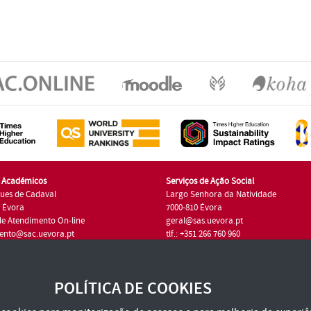
s Académicos
Serviços de Ação Social
ues de Cadaval
Largo Senhora da Natividade
7 Évora
7000-810 Évora
de Atendimento On-line
geral@sas.uevora.pt
ento@sac.uevora.pt
tlf.: +351 266 760 960
1 266 760 220
POLÍTICA DE COOKIES