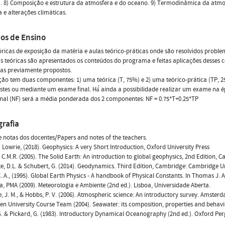
. 8) Composição e estrutura da atmosfera e do oceano. 9) Termodinâmica da atmosf
a e alterações climáticas.
os de Ensino
óricas de exposição da matéria e aulas teórico-práticas onde são resolvidos probl
s teóricas são apresentados os conteúdos do programa e feitas aplicações desses c
as previamente propostos.
ção tem duas componentes: 1) uma teórica (T, 75%) e 2) uma teórico-prática (TP, 
estes ou mediante um exame final. Há́ ainda a possibilidade realizar um exame na 
inal (NF) será a média ponderada dos 2 componentes: NF = 0.75*T+0.25*TP
grafia
 e notas dos docentes/Papers and notes of the teachers.
m Lowrie, (2018). Geophysics: A very Short Introduction, Oxford University Press
, C.M.R. (2005). The Solid Earth: An introduction to global geophysics, 2nd Edition,
te, D.L. & Schubert, G. (2014). Geodynamics. Third Edition, Cambridge: Cambridge Un
 C. A., (1995). Global Earth Physics - A handbook of Physical Constants. In Thomas J. A
a, PMA (2009). Meteorologia e Ambiente (2nd ed.). Lisboa, Universidade Aberta.
e, J. M., & Hobbs, P. V. (2006). Atmospheric science: An introductory survey. Amster
en University Course Team (2004). Seawater: its composition, properties and behavi
S. & Pickard, G. (1983). Introductory Dynamical Oceanography (2nd ed.). Oxford Pe