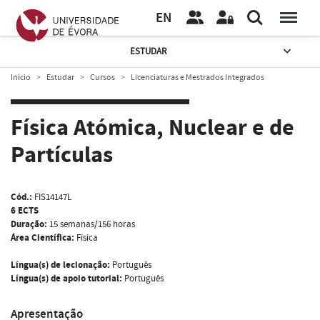
EN
ESTUDAR
Início
Estudar
Cursos
Licenciaturas e Mestrados Integrados
Física Atómica, Nuclear e de
Partículas
Cód.:
FIS14147L
6 ECTS
Duração:
15 semanas/156 horas
Área Científica:
Física
Língua(s) de lecionação:
Português
Língua(s) de apoio tutorial:
Português
Apresentação