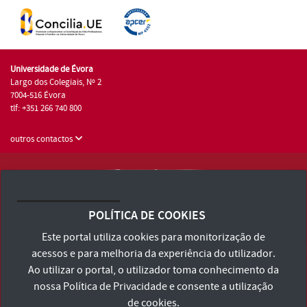
Universidade de Évora
Largo dos Colegiais, Nº 2
7004-516 Évora
tlf: +351 266 740 800
outros contactos
Universidade de Évora © 2026
Consulte os Termos e Condições e Política de Privacidade
POLÍTICA DE COOKIES
Declaração de Acessibilidade
Este portal utiliza cookies para monitorização de
acessos e para melhoria da experiência do utilizador.
Ao utilizar o portal, o utilizador toma conhecimento da
nossa
Política de Privacidade
e consente a utilização
de cookies.