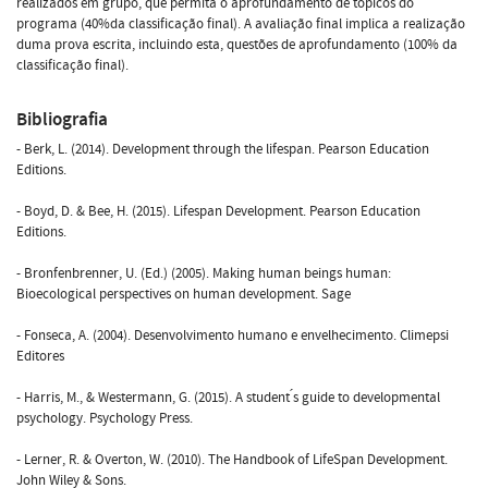
realizados em grupo, que permita o aprofundamento de tópicos do
programa (40%da classificação final). A avaliação final implica a realização
duma prova escrita, incluindo esta, questões de aprofundamento (100% da
classificação final).
Bibliografia
- Berk, L. (2014). Development through the lifespan. Pearson Education
Editions.
- Boyd, D. & Bee, H. (2015). Lifespan Development. Pearson Education
Editions.
- Bronfenbrenner, U. (Ed.) (2005). Making human beings human:
Bioecological perspectives on human development. Sage
- Fonseca, A. (2004). Desenvolvimento humano e envelhecimento. Climepsi
Editores
- Harris, M., & Westermann, G. (2015). A student ́s guide to developmental
psychology. Psychology Press.
- Lerner, R. & Overton, W. (2010). The Handbook of LifeSpan Development.
John Wiley & Sons.