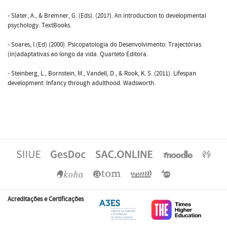
- Slater, A., & Bremner, G. (Eds). (2017). An introduction to developmental
psychology. TextBooks.
- Soares, I.(Ed) (2000). Psicopatologia do Desenvolvimento: Trajectórias
(in)adaptativas ao longo da vida. Quarteto Editora.
- Steinberg, L., Bornstein, M., Vandell, D., & Rook, K. S. (2011). Lifespan
development: Infancy through adulthood. Wadsworth.
Acreditações e Certificações