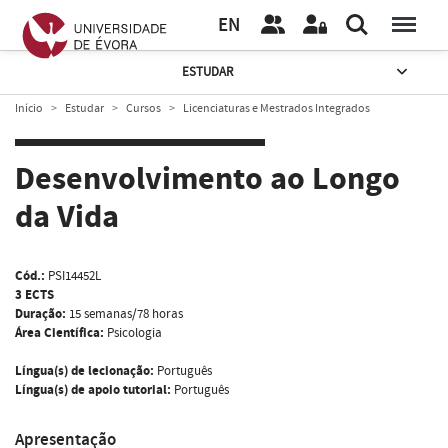
EN
ESTUDAR
Início
Estudar
Cursos
Licenciaturas e Mestrados Integrados
Desenvolvimento ao Longo
da Vida
Cód.:
PSI14452L
3 ECTS
Duração:
15 semanas/78 horas
Área Científica:
Psicologia
Língua(s) de lecionação:
Português
Língua(s) de apoio tutorial:
Português
Apresentação