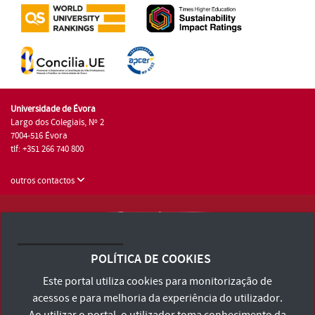
Universidade de Évora
Largo dos Colegiais, Nº 2
7004-516 Évora
tlf: +351 266 740 800
outros contactos
Universidade de Évora © 2026
Consulte os Termos e Condições e Política de Privacidade
POLÍTICA DE COOKIES
Declaração de Acessibilidade
Este portal utiliza cookies para monitorização de
acessos e para melhoria da experiência do utilizador.