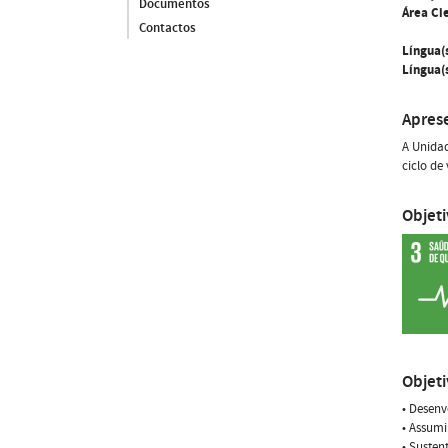
Documentos
Área Cie
Contactos
Língua(
Língua(s
Apres
A Unidad
ciclo de
Objet
Objet
• Desenv
• Assumi
• Susten