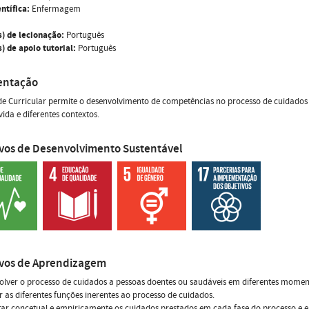
ntífica:
Enfermagem
s) de lecionação:
Português
) de apoio tutorial:
Português
entação
e Curricular permite o desenvolvimento de competências no processo de cuidados
 vida e diferentes contextos.
ivos de Desenvolvimento Sustentável
ivos de Aprendizagem
olver o processo de cuidados a pessoas doentes ou saudáveis em diferentes momento
r as diferentes funções inerentes ao processo de cuidados.
tar concetual e empiricamente os cuidados prestados em cada fase do processo e 