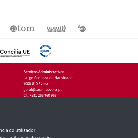
Serviços Administrativos
Largo Senhora da Natividade
7000-810 Évora
geral@sadm.uevora.pt
tlf.: +351 266 760 966
cia do utilizador.
te a utilização de cookies.