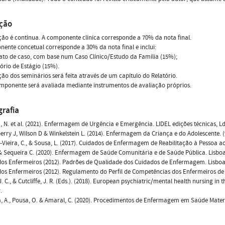
ação
ção é contínua. A componente clínica corresponde a 70% da nota final.
ente concetual corresponde a 30% da nota final e inclui:
ato de caso, com base num Caso Clínico/Estudo da Família (15%);
tório de Estágio (15%).
ção dos seminários será feita através de um capítulo do Relatório.
mponente será avaliada mediante instrumentos de avaliação próprios.
grafia
 N. et al. (2021). Enfermagem de Urgência e Emergência. LIDEL edições técnicas, L
rry J, Wilson D & Winkelstein L. (2014). Enfermagem da Criança e do Adolescente. (9
Vieira, C., & Sousa, L. (2017). Cuidados de Enfermagem de Reabilitação à Pessoa a
 Sequeira C. (2020). Enfermagem de Saúde Comunitária e de Saúde Pública. Lisboa:
os Enfermeiros (2012). Padrões de Qualidade dos Cuidados de Enfermagem. Lisboa
s Enfermeiros (2012). Regulamento do Perfil de Competências dos Enfermeiros de 
J. C., & Cutcliffe, J. R. (Eds.). (2018). European psychiatric/mental health nursing i
.
, A., Pousa, O. & Amaral, C. (2020). Procedimentos de Enfermagem em Saúde Materna