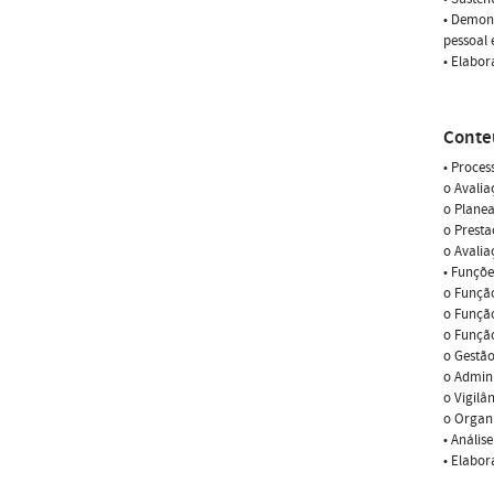
• Demon
pessoal 
• Elabor
Conte
• Proces
o Avalia
o Planea
o Presta
o Avalia
• Funçõe
o Função
o Função
o Função
o Gestão
o Admini
o Vigilâ
o Organi
• Análise
• Elabor