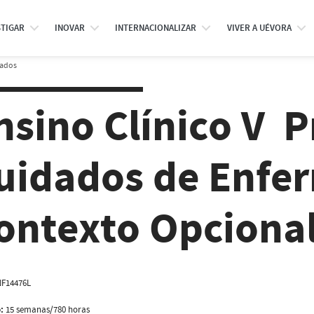
STIGAR
INOVAR
INTERNACIONALIZAR
VIVER A UÉVORA
rados
nsino Clínico V  
uidados de Enf
ontexto Opciona
F14476L
:
15 semanas/780 horas