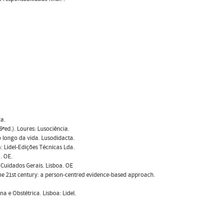
da.
ªed.). Loures: Lusociência.
o longo da vida. Lusodidacta.
 Lidel-Edições Técnicas Lda.
. OE.
Cuidados Gerais. Lisboa. OE
n the 21st century: a person-centred evidence-based approach.
 e Obstétrica. Lisboa: Lidel.