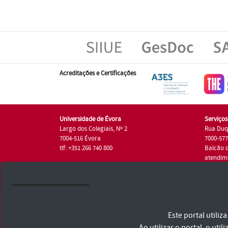
Acreditações e Certificações
Universidade de Évora
Serviço
Largo dos Colegiais, Nº 2
Rua Duq
7004-516 Évora
7000-57
tlf: +351 266 740 800
Balcão 
atendim
tlf.: +35
Universidade de Évora © 2026
Este portal utili
Consulte os Termos e Condições e Política de Privacidade
Declaração de Acessibilidade
Ao utilizar o portal, o u