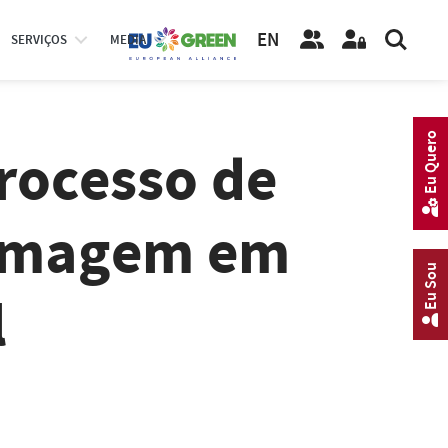
EN
SERVIÇOS
MEDIA
Eu Quero
Processo de
ermagem em
Eu Sou
l