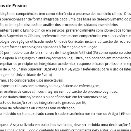
os de Ensino
idação de competências tem como referência o processo de raciocínio clínico. O es
 operacionalizar de forma integrada cada uma das fases no desenvolvimento do p
ão, orientação, discussão e análise dos processos de cuidados e seminários.
antes fazem o Ensino Clínico em serviços, preferencialmente com idoneidade form
ros Supervisores Clínicos, preferencialmente com competências em supervisão clín
logia pedagógica utilizada nesta Unidade Curricular inclui a utilização de recu
 e plataformas tecnológicas aplicadas à formação e simulação.
 é permitido o uso de ferramentas de Inteligência Artificial (IA) como apoio ao estu
ra e apoio à linguagem científica/correção linguística, não podendo em momento al
respeitar os princípios de integridade académica, responsabilidade profissional e se
ão de IA no Ensino Superior (DESPACHO N.º 34/2026 ? Referencial para o uso de Intelig
zagem na Universidade de Évora).
rma, são considerados usos inaceitáveis:
respostas clínicas complexas e/ou diagnósticos de enfermagem;
ar análises de casos clínicos integrais sem utilização do processo cognitivo;
ão de dados clínicos/pessoais ou confidenciais em ferramentas de IA;
são de textos/trabalhos integralmente gerados por IA;
ação de referências ou citações sem verificação.
so indevido será enquadrado como fraude académica nos termos do Artigo 119º do
ue a IA seja utilizada em trabalhos avaliados, deve ser incluída uma declaração: ?
ara (finalidade). Todo o conteúdo foi revisto criticamente pelo autor, que assume a