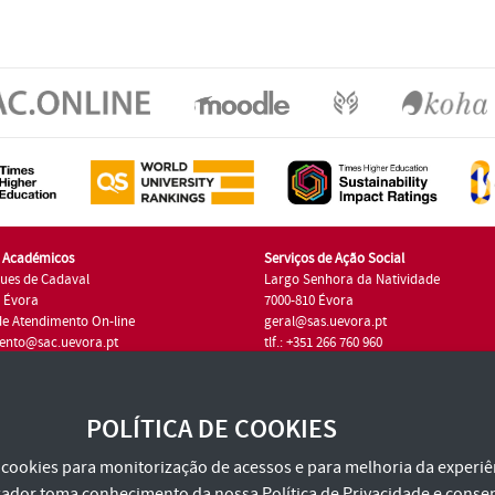
s Académicos
Serviços de Ação Social
ues de Cadaval
Largo Senhora da Natividade
7 Évora
7000-810 Évora
de Atendimento On-line
geral@sas.uevora.pt
ento@sac.uevora.pt
tlf.: +351 266 760 960
1 266 760 220
POLÍTICA DE COOKIES
za cookies para monitorização de acessos e para melhoria da experiên
tilizador toma conhecimento da nossa
Política de Privacidade
e consen