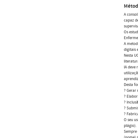
Métod
A consol
capaz de
supervis
Os estud
Enfermei
A metodo
digitais
Nesta UC
literatu
IA deve 
utilizaç
aprendi
Desta fo
? Gerar 
? Elabor
? Inclus
? Submis
? Fabric
O seu u
plágio).
Sempre q
(nome) p