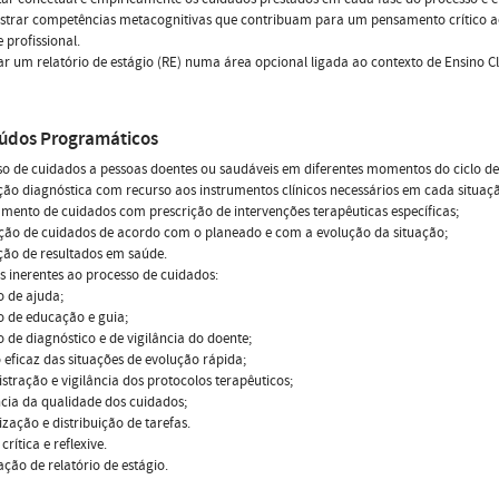
strar competências metacognitivas que contribuam para um pensamento crítico ao
e profissional.
ar um relatório de estágio (RE) numa área opcional ligada ao contexto de Ensino Cl
údos Programáticos
so de cuidados a pessoas doentes ou saudáveis em diferentes momentos do ciclo de 
ção diagnóstica com recurso aos instrumentos clínicos necessários em cada situaç
mento de cuidados com prescrição de intervenções terapêuticas específicas;
ção de cuidados de acordo com o planeado e com a evolução da situação;
ção de resultados em saúde.
s inerentes ao processo de cuidados:
 de ajuda;
 de educação e guia;
 de diagnóstico e de vigilância do doente;
 eficaz das situações de evolução rápida;
stração e vigilância dos protocolos terapêuticos;
ncia da qualidade dos cuidados;
zação e distribuição de tarefas.
 crítica e reflexive.
ação de relatório de estágio.