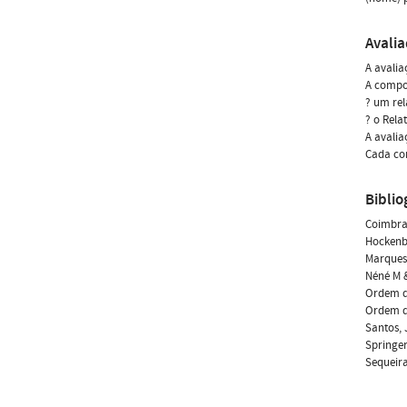
Avali
A avalia
A compon
? um rel
? o Rela
A avalia
Cada co
Biblio
Coimbra,
Hockenbe
Marques-
Néné M &
Ordem d
Ordem do
Santos, 
Springer
Sequeira