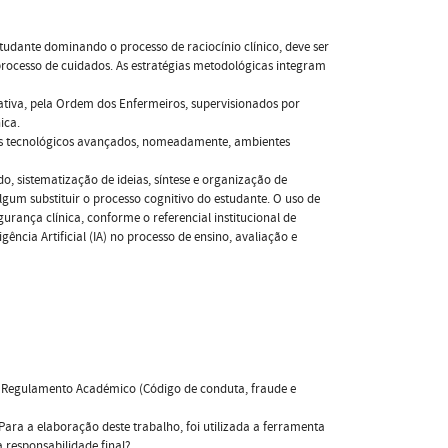
tudante dominando o processo de raciocínio clínico, deve ser
rocesso de cuidados. As estratégias metodológicas integram
ativa, pela Ordem dos Enfermeiros, supervisionados por
ica.
rsos tecnológicos avançados, nomeadamente, ambientes
do, sistematização de ideias, síntese e organização de
gum substituir o processo cognitivo do estudante. O uso de
gurança clínica, conforme o referencial institucional de
ência Artificial (IA) no processo de ensino, avaliação e
 Regulamento Académico (Código de conduta, fraude e
Para a elaboração deste trabalho, foi utilizada a ferramenta
 responsabilidade final?.