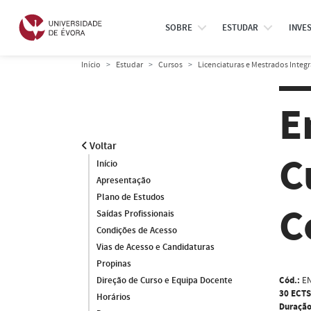
SOBRE
ESTUDAR
INVE
Início
Estudar
Cursos
Licenciaturas e Mestrados Integ
E
Voltar
C
Início
Apresentação
Plano de Estudos
C
Saídas Profissionais
Condições de Acesso
Vias de Acesso e Candidaturas
Propinas
Cód.:
EN
Direção de Curso e Equipa Docente
30 ECTS
Horários
Duração