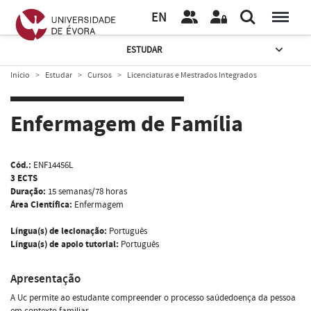
EN
ESTUDAR
Início
Estudar
Cursos
Licenciaturas e Mestrados Integrados
Enfermagem de Família
Cód.:
ENF14456L
3 ECTS
Duração:
15 semanas/78 horas
Área Científica:
Enfermagem
Língua(s) de lecionação:
Português
Língua(s) de apoio tutorial:
Português
Apresentação
A Uc permite ao estudante compreender o processo saúdedoença da pessoa
em contexto familiar.