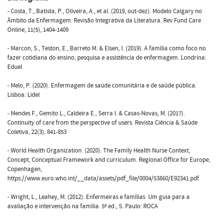
- Costa, T., Batista, P., Oliveira, A., et al. (2019, out-dez). Modelo Calgary no
Âmbito da Enfermagem: Revisão Integrativa da Literatura. Rev Fund Care
Online, 11(5), 1404-1409
- Marcon, S., Teston, E., Barreto M. & Elsen, I. (2019). A família como foco no
fazer cotidiana do ensino, pesquisa e assistência de enfermagem. Londrina:
Eduel
- Melo, P. (2020). Enfermagem de saúde comunitária e de saúde pública.
Lisboa: Lidel
- Mendes F., Gemito L., Caldeira E., Serra I. & Casas-Novas, M. (2017).
Continuity of care from the perspective of users. Revista Ciência & Saúde
Coletiva, 22(3), 841-853
- World Health Organization. (2020). The Family Health Nurse Context,
Concept, Conceptual Framework and curriculum. Regional Office for Europe,
Copenhagen,
https://www.euro.who.int/__data/assets/pdf_file/0004/53860/E92341.pdf
- Wright, L., Leahey, M. (2012). Enfermeiras e famílias  Um guia para a
avaliação e intervenção na família. 5ª ed., S. Paulo: ROCA