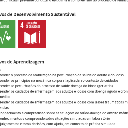
e Curricular pretende conduzir o estudante à compreensão do processo de reabili
ivos de Desenvolvimento Sustentável
ivos de Aprendizagem
s
ender o processo de reabilitação na perturbação da saúde do adulto e do idoso
ender os princípios na mecânica corporal aplicada ao contexto de cuidados
ender as perturbações do processo de saúde-doença do Idoso (geriatria)
eender os cuidados de enfermagem aos adultos e idosos com doença aguda e cróni
médico
ender os cuidados de enfermagem aos adultos e idosos com lesões traumáticas mu
ncias:
conhecimento e compreensão sobre as situações de saúde-doença do âmbito médico
conhecimentos e compreende sobre situações simuladas em laboratório
 julgamentos e toma decisões, com ajuda, em contexto de prática simulada.