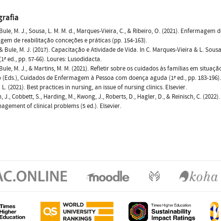
grafia
, Bule, M. J., Sousa, L. M. M. d., Marques-Vieira, C., & Ribeiro, O. (2021). Enfermagem 
em de reabilitação conceções e práticas (pp. 154-163).
, & Bule, M. J. (2017). Capacitação e Atividade de Vida. In C. Marques-Vieira & L. S
(1ª ed., pp. 57-66). Loures: Lusodidacta.
, Bule, M. J., & Martins, M. M. (2021). Refletir sobre os cuidados às famílias em situaç
 (Eds.), Cuidados de Enfermagem à Pessoa com doença aguda (1ª ed., pp. 183-196)
 L. (2021). Best practices in nursing, an issue of nursing clinics. Elsevier.
 J., Cobbett, S., Harding, M., Kwong, J., Roberts, D., Hagler, D., & Reinisch, C. (202
gement of clinical problems (5 ed.). Elsevier.