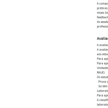
A compon
práticas
níveis S
feedback
As sessõ
professo
Avali
A avalia
A avalia
aos estu
Para apr
Para apr
Unidade 
RAUE).
Os estud
· Prova
· Só têm
Laborato
Para apr
A classi
laborato