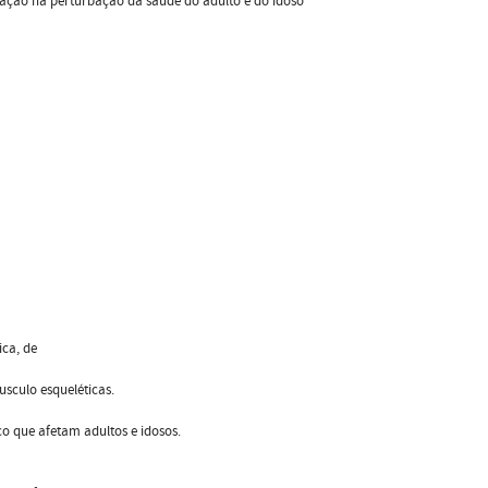
tação na perturbação da saúde do adulto e do idoso
ca, de
sculo esqueléticas.
 que afetam adultos e idosos.