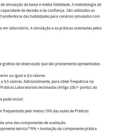
de simulação de baixa e média fidelidade. A metodologia de
a capacidade de decisão e da confiança. São utilizados os
(Transferência das habilidades para cenários simulados com
ão em laboratório. A simulação e as práticas orientadas pelos
s de grelhas de observação que são previamente apresentadas
ior ou igual a 9,5 valores.
 9,5 valores. Adicionalmente, para obter frequência na
ráticas Laboratoriais lecionadas (Artigo 105.º- ponto1 do
e pode incluir:
am frequentado pelo menos 75% das aulas de Práticas
cada uma das componentes de avaliação.
componente teórica*75% + Avaliação da componente prática