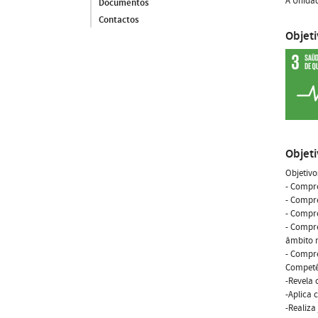
A Unidad
Documentos
Contactos
Objet
Objet
Objetivo
- Compre
- Compre
- Compre
- Compr
âmbito 
- Compre
Competê
-Revela 
-Aplica 
-Realiza