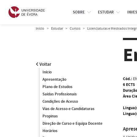
SOBRE
ESTUDAR
INVE
Início
Estudar
Cursos
Licenciaturas e Mestrados Integ
E
Voltar
Início
Cód.:
EN
Apresentação
6 ECTS
Plano de Estudos
Duração
Saídas Profissionais
Área Cie
Condições de Acesso
Língua(
Vias de Acesso e Candidaturas
Língua(s
Propinas
Direção de Curso e Equipa Docente
Apres
Horários