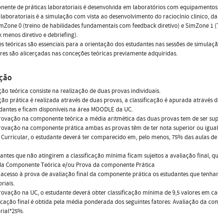
ente de práticas laboratoriais é desenvolvida em laboratórios com equipamentos 
 laboratoriais é a simulação com vista ao desenvolvimento do raciocínio clinico, d
imZone 0 (treino de habilidades fundamentais com feedback diretivo) e SimZone 1 
 menos diretivo e debriefing).
es teóricas são essenciais para a orientação dos estudantes nas sessões de simulaç
res são alicerçadas nas conceções teóricas previamente adquiridas.
ação
ção teórica consiste na realização de duas provas individuais.
ção prática é realizada através de duas provas, a classificação é apurada atravé
dantes e ficam disponíveis na área MOODLE da UC.
ovação na componente teórica a média aritmética das duas provas tem de ser super
ovação na componente prática ambas as provas têm de ter nota superior ou igual a
Curricular, o estudante deverá ter comparecido em, pelo menos, 75% das aulas de P
antes que não atingirem a classificação mínima ficam sujeitos a avaliação final, qu
 da Componente Teórica e/ou Prova da componente Prática
 acesso à prova de avaliação final da componente prática os estudantes que tenh
riais.
ovação na UC, o estudante deverá obter classificação mínima de 9,5 valores em 
ficação final é obtida pela média ponderada dos seguintes fatores: Avaliação da 
rial*25%.