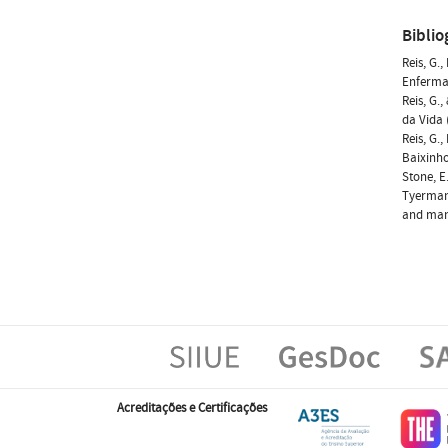
Biblio
Reis, G.
Enfermag
Reis, G.
da Vida 
Reis, G.
Baixinho
Stone, E.
Tyerman,
and mana
Acreditações e Certificações