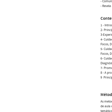
- Comun
- Revela
Conte
1 - Intr
2- Princ
3-Experi
4- Cuida
Focos, D
5- Cuida
Focos, D
6- Cuida
Diagnóst
7- Promo
8 - A pr
9  Princ
Métod
As meto
de aula 
temático