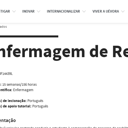
STIGAR
INOVAR
INTERNACIONALIZAR
VIVER A UÉVORA
rados
nfermagem de Re
F14439L
:
15 semanas/156 horas
ntífica:
Enfermagem
s) de lecionação:
Português
) de apoio tutorial:
Português
entação