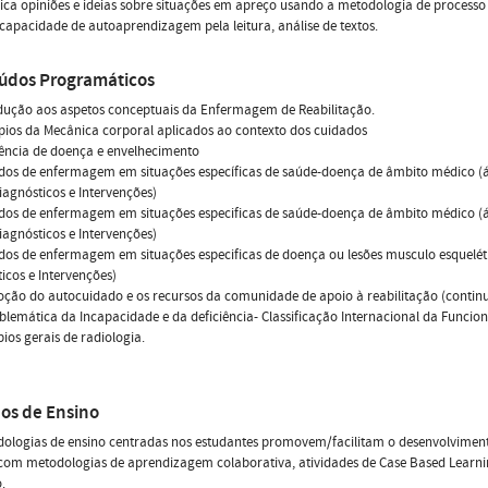
ica opiniões e ideias sobre situações em apreço usando a metodologia de proces
 capacidade de autoaprendizagem pela leitura, análise de textos.
údos Programáticos
odução aos aspetos conceptuais da Enfermagem de Reabilitação.
ípios da Mecânica corporal aplicados ao contexto dos cuidados
ência de doença e envelhecimento
dos de enfermagem em situações específicas de saúde-doença de âmbito médico (ár
iagnósticos e Intervenções)
dos de enfermagem em situações especificas de saúde-doença de âmbito médico (ár
iagnósticos e Intervenções)
dos de enfermagem em situações especificas de doença ou lesões musculo esqueléti
icos e Intervenções)
ção do autocuidado e os recursos da comunidade de apoio à reabilitação (contin
oblemática da Incapacidade e da deficiência- Classificação Internacional da Funcion
ípios gerais de radiologia.
os de Ensino
dologias de ensino centradas nos estudantes promovem/facilitam o desenvolvimen
com metodologias de aprendizagem colaborativa, atividades de Case Based Learni
.