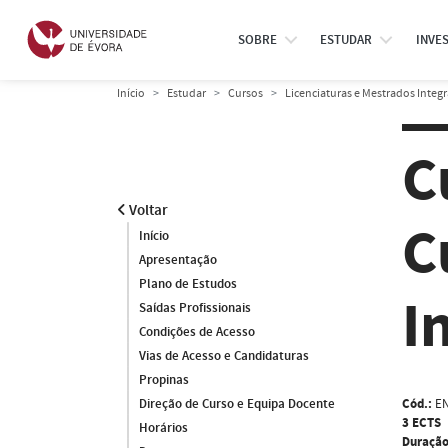
SOBRE
ESTUDAR
INVE
Início
Estudar
Cursos
Licenciaturas e Mestrados Integ
C
Voltar
C
Início
Apresentação
Plano de Estudos
I
Saídas Profissionais
Condições de Acesso
Vias de Acesso e Candidaturas
Propinas
Cód.:
EN
Direção de Curso e Equipa Docente
3 ECTS
Horários
Duração