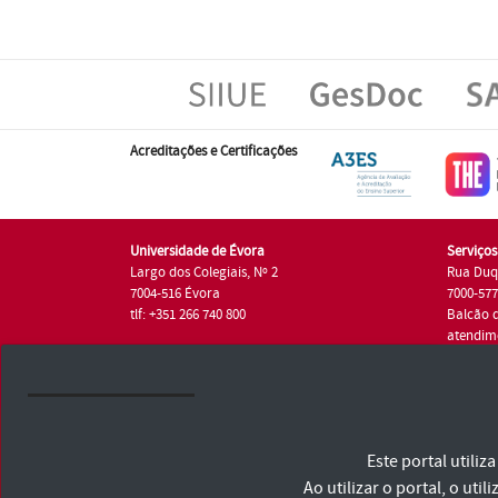
Acreditações e Certificações
Universidade de Évora
Serviço
Largo dos Colegiais, Nº 2
Rua Duq
7004-516 Évora
7000-57
tlf: +351 266 740 800
Balcão 
atendim
tlf.: +35
Universidade de Évora © 2026
Este portal utili
Consulte os Termos e Condições e Política de Privacidade
Declaração de Acessibilidade
Ao utilizar o portal, o u