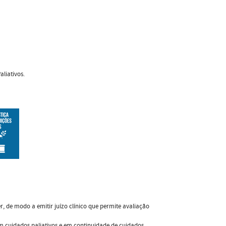
liativos.
 de modo a emitir juízo clínico que permite avaliação
m cuidados paliativos e em continuidade de cuidados