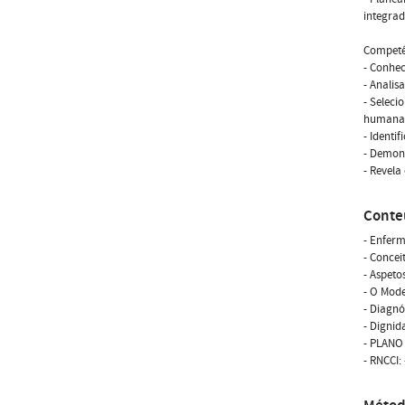
integra
Competê
- Conhec
- Analis
- Seleci
humana 
- Identi
- Demon
- Revela
Conte
- Enferm
- Conceit
- Aspeto
- O Mod
- Diagnó
- Dignid
- PLANO
- RNCCI: