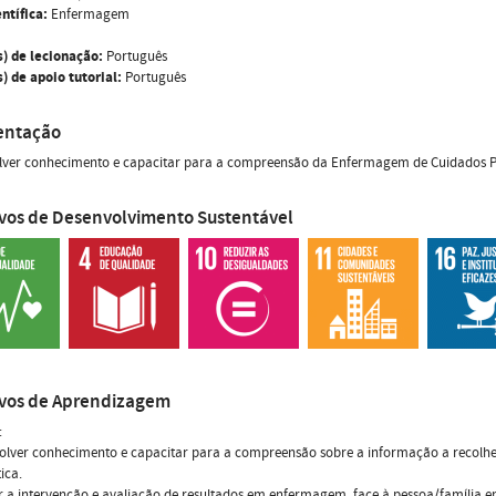
ntífica:
Enfermagem
s) de lecionação:
Português
) de apoio tutorial:
Português
entação
lver conhecimento e capacitar para a compreensão da Enfermagem de Cuidados Pa
ivos de Desenvolvimento Sustentável
ivos de Aprendizagem
:
olver conhecimento e capacitar para a compreensão sobre a informação a recolher,
ica.
r a intervenção e avaliação de resultados em enfermagem, face à pessoa/família e