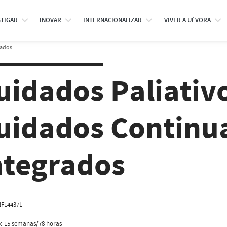
STIGAR
INOVAR
INTERNACIONALIZAR
VIVER A UÉVORA
rados
uidados Paliativ
uidados Continu
ntegrados
F14437L
:
15 semanas/78 horas