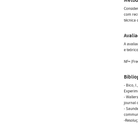
Métod
Consider
com recu
técnica 
Avali
A avalia
e teóric
NF= (Fre
Biblio
- Bico, 
Experim
- Waller
journal o
- Saunder
communit
-Resoluç