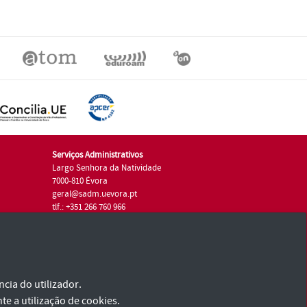
Serviços Administrativos
Largo Senhora da Natividade
7000-810 Évora
geral@sadm.uevora.pt
tlf.: +351 266 760 966
cia do utilizador.
te a utilização de cookies.