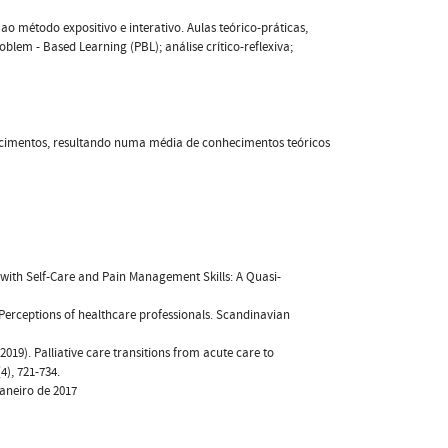
o método expositivo e interativo. Aulas teórico-práticas,
em - Based Learning (PBL); análise crítico-reflexiva;
nhecimentos, resultando numa média de conhecimentos teóricos
nts with Self-Care and Pain Management Skills: A Quasi-
e? Perceptions of healthcare professionals. Scandinavian
 (2019). Palliative care transitions from acute care to
), 721-734.
janeiro de 2017