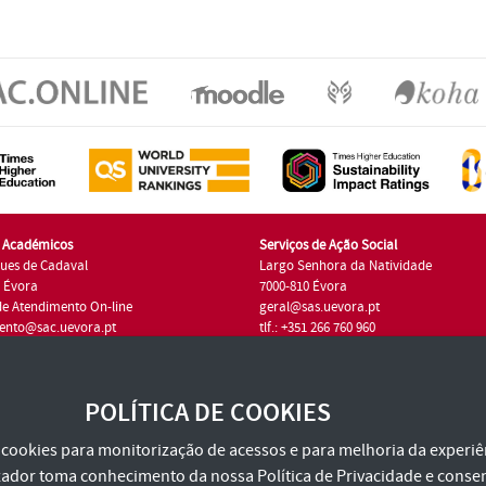
s Académicos
Serviços de Ação Social
ues de Cadaval
Largo Senhora da Natividade
7 Évora
7000-810 Évora
de Atendimento On-line
geral@sas.uevora.pt
ento@sac.uevora.pt
tlf.: +351 266 760 960
1 266 760 220
POLÍTICA DE COOKIES
za cookies para monitorização de acessos e para melhoria da experiên
tilizador toma conhecimento da nossa
Política de Privacidade
e consen