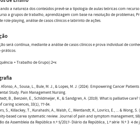
os de Ensino
ando a natureza dos conteúdos prevê-se a tipologia de aulas teóricas com recurso a
rso a grupos de trabalho, aprendizagem com base na resolução de problemas; Probl
de role-playing, análise de casos clínicos e labirinto de ações.
ação
ção será contínua, mediante a análise de casos clínicos e prova individual de co
o-práticos.
quência + Trabalho de Grupo):2=x
grafia
I., Afonso, A., Sousa, L., Bule, M. J., & Lopes, M. J. (2024). Empowering Cancer Patie
ental Study. Pain Management Nursing.
stedt, B., Benzein, E., Schildmeijer, K., & Sandgren, A. (2019). What is palliative car
f caring sciences, 33(1), 77-84.
s, S., Killackey, T., Kurahashi, A., Walsh, C., Wentlandt, K., Lovrics, E., ... & Wong, S.
y-based carea systematic review. Journal of pain and symptom management, 58(4
ão da Assembleia da República n.º 5/2017- Diário da República, 1.ª série  N.º 3  4 de 