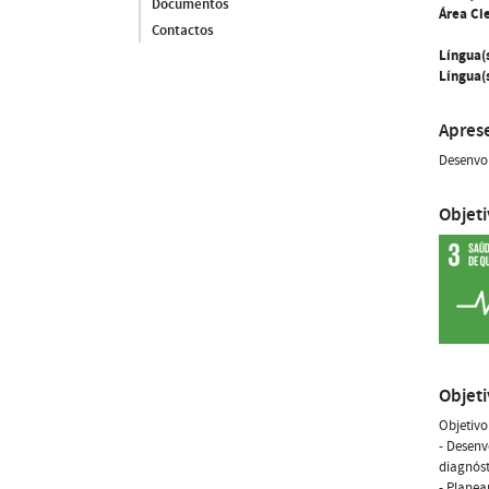
Documentos
Área Cie
Contactos
Língua(
Língua(s
Apres
Desenvo
Objet
Objet
Objetivo
- Desenv
diagnóst
- Planea