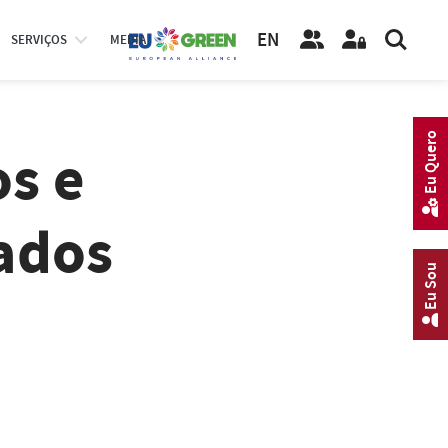
EN
SERVIÇOS
MEDIA
Eu Quero
os e
ados
Eu Sou