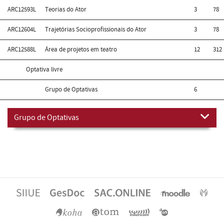
ARC12593L
Teorias do Ator
3
78
ARC12604L
Trajetórias Socioprofissionais do Ator
3
78
ARC12588L
Área de projetos em teatro
12
312
Optativa livre
Grupo de Optativas
6
Grupo de Optativas