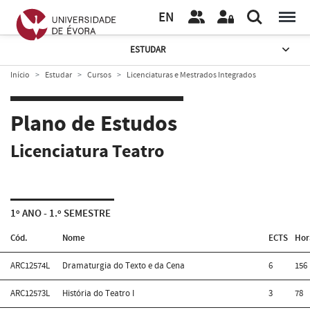
EN
ESTUDAR
Início
Estudar
Cursos
Licenciaturas e Mestrados Integrados
Plano de Estudos
Licenciatura Teatro
1º ANO - 1.º SEMESTRE
Cód.
Nome
ECTS
Hor
ARC12574L
Dramaturgia do Texto e da Cena
6
156
ARC12573L
História do Teatro I
3
78