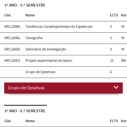
3º ANO - 5.º SEMESTRE
Cód.
Nome
ECTS
Hor
ARC12590L
Tendências Contemporâneas do Espetáculo
3
78
ARC12596L
Cenografia
3
78
ARC12603L
Seminário de Investigação
3
78
ARC12597L
Projeto experimental de teatro
15
390
Grupo de Optativas
6
Grupo de Optativas
3º ANO - 6.º SEMESTRE
Cód.
Nome
ECTS
Hor