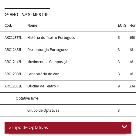
2º ANO - 3.º SEMESTRE
Cód.
Nome
ECTS
Hor
ARC12577L
História do Teatro Português
6
156
ARC12583L
Dramaturgia Portuguesa
3
78
ARC12572L
Movimento e Composição
3
78
ARC12608L
Laboratório de Voz
3
78
ARC12601L
Oficina de Teatro II
9
234
Optativa livre
Grupo de Optativas
3
Grupo de Optativas