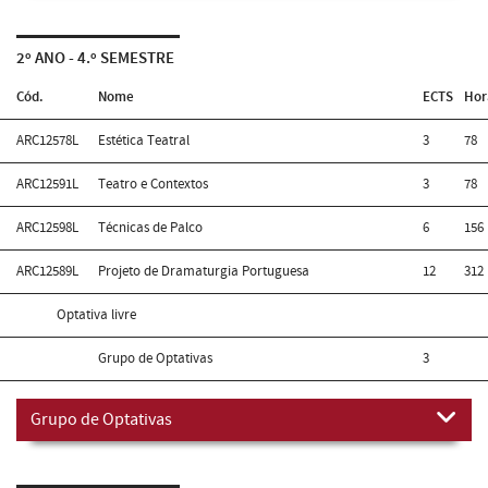
2º ANO - 4.º SEMESTRE
Cód.
Nome
ECTS
Hor
ARC12578L
Estética Teatral
3
78
ARC12591L
Teatro e Contextos
3
78
ARC12598L
Técnicas de Palco
6
156
ARC12589L
Projeto de Dramaturgia Portuguesa
12
312
Optativa livre
Grupo de Optativas
3
Grupo de Optativas