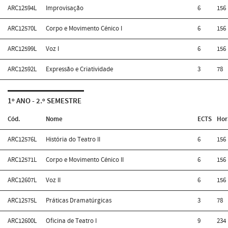
ARC12594L
Improvisação
6
156
ARC12570L
Corpo e Movimento Cénico I
6
156
ARC12599L
Voz I
6
156
ARC12592L
Expressão e Criatividade
3
78
1º ANO - 2.º SEMESTRE
Cód.
Nome
ECTS
Hor
ARC12576L
História do Teatro II
6
156
ARC12571L
Corpo e Movimento Cénico II
6
156
ARC12607L
Voz II
6
156
ARC12575L
Práticas Dramatúrgicas
3
78
ARC12600L
Oficina de Teatro I
9
234