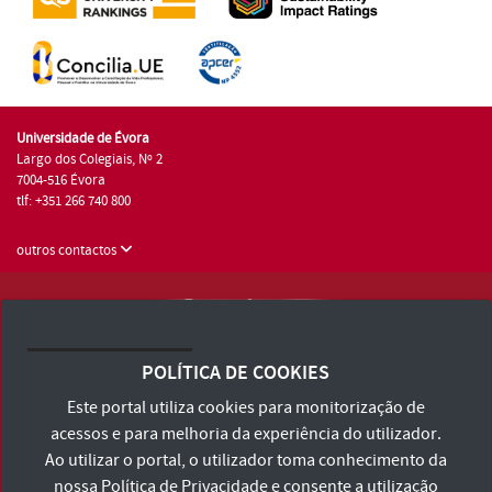
Universidade de Évora
Largo dos Colegiais, Nº 2
7004-516 Évora
tlf: +351 266 740 800
outros contactos
Universidade de Évora © 2026
Consulte os Termos e Condições e Política de Privacidade
POLÍTICA DE COOKIES
Declaração de Acessibilidade
Este portal utiliza cookies para monitorização de
acessos e para melhoria da experiência do utilizador.
Ao utilizar o portal, o utilizador toma conhecimento da
nossa
Política de Privacidade
e consente a utilização