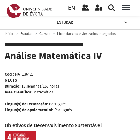
EN
ESTUDAR
Início
Estudar
Cursos
Licenciaturas e Mestrados Integrados
Análise Matemática IV
Cód.:
MAT13642L
6 ECTS
Duração:
15 semanas/156 horas
Área Científica:
Matemática
Língua(s) de lecionação:
Português
Língua(s) de apoio tutorial:
Português
Objetivos de Desenvolvimento Sustentável