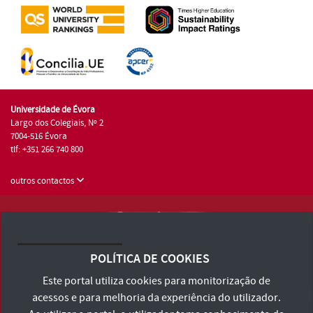
Universidade de Évora
Largo dos Colegiais, Nº 2
7004-516 Évora
tlf: +351 266 740 800
outros contactos
Universidade de Évora © 2026
Consulte os Termos e Condições e Política de Privacidade
POLÍTICA DE COOKIES
Declaração de Acessibilidade
Este portal utiliza cookies para monitorização de
acessos e para melhoria da experiência do utilizador.