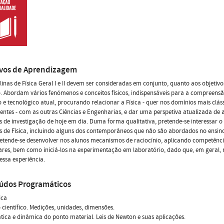
ivos de Aprendizagem
plinas de Física Geral I e II devem ser consideradas em conjunto, quanto aos objetiv
. Abordam vários fenómenos e conceitos físicos, indispensáveis para a compreens
co e tecnológico atual, procurando relacionar a Física - quer nos domínios mais clá
entes - com as outras Ciências e Engenharias, e dar uma perspetiva atualizada de 
 de investigação de hoje em dia. Duma forma qualitativa, pretende-se interessar o
 de Física, incluindo alguns dos contemporâneos que não são abordados no ensin
retende-se desenvolver nos alunos mecanismos de raciocínio, aplicando competên
res, bem como iniciá-los na experimentação em laboratório, dado que, em geral,
essa experiência.
údos Programáticos
ica
 científico. Medições, unidades, dimensões.
tica e dinâmica do ponto material. Leis de Newton e suas aplicações.