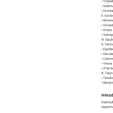
• Trabal
• Sistem
• Gravit
II. Osci
• Movime
• Oscila
• Ondas 
• Sobrep
III. Opçã
A. Term
• Equilí
• Gás id
• Calori
• Teoria
• 2ª lei
B. Tópic
• Tensão
• Mecâni
Métod
Exposiçã
experime