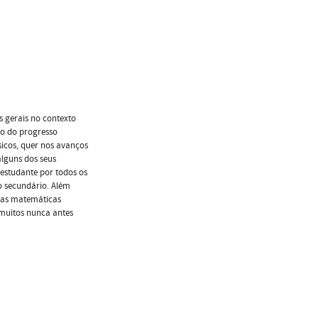
os gerais no contexto
ão do progresso
ssicos, quer nos avanços
alguns dos seus
 estudante por todos os
o secundário. Além
cias matemáticas
 muitos nunca antes