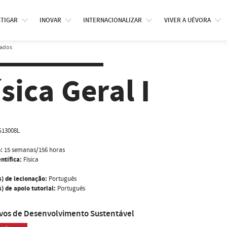
STIGAR
INOVAR
INTERNACIONALIZAR
VIVER A UÉVORA
rados
ísica Geral I
S13008L
:
15 semanas/156 horas
ntífica:
Física
s) de lecionação:
Português
) de apoio tutorial:
Português
ivos de Desenvolvimento Sustentável