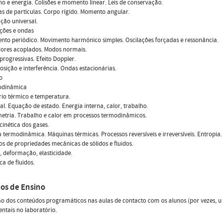
ho e energia. Colisões e momento linear. Leis de conservação.
as de partículas. Corpo rígido. Momento angular.
ação universal.
lações e ondas
nto periódico. Movimento harmónico simples. Oscilações forçadas e ressonância.
dores acoplados. Modos normais.
progressivas. Efeito Doppler.
osição e interferência. Ondas estacionárias.
o
odinâmica
brio térmico e temperatura.
eal. Equação de estado. Energia interna, calor, trabalho.
metria. Trabalho e calor em processos termodinâmicos.
 cinética dos gases.
 da termodinâmica. Máquinas térmicas. Processos reversíveis e irreversíveis. Entropia.
os de propriedades mecânicas de sólidos e fluidos.
, deformação, elasticidade.
ca de fluidos.
os de Ensino
o dos conteúdos programáticos nas aulas de contacto com os alunos (por vezes, us
ntais no laboratório.