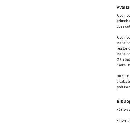
Avali
A compon
primeiro
duas dat
A compon
trabalho
relatóri
trabalho
O trabal
exame ex
No caso 
é calcu
prática 
Biblio
• Serway
• Tipler