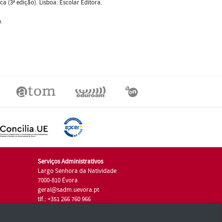
ica (3ª edição). Lisboa: Escolar Editora.
.
Serviços Administrativos
Largo Senhora da Natividade
7000-810 Évora
geral@sadm.uevora.pt
tlf.: +351 266 760 966