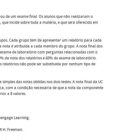
e ou de um exame final. Os alunos que não realizaram o
, que incide sobre toda a matéria, e que será oferecido em
rupos. Cada grupo tem de apresentar um relatório para cada
ua nota é atribuída a cada membro do grupo. A nota final dos
 um exame de laboratório com perguntas relacionadas com o
0% da nota dos relatórios e 60% do exame de laboratório.
s relatórios não pode ser substituída por nenhum tipo de
simples das notas obtidas nos dois testes. A nota final da UC
ca, com a condição necessária de que a nota da componente
ior a 8 valores.
: Cengage Learning.
: W.H. Freeman.