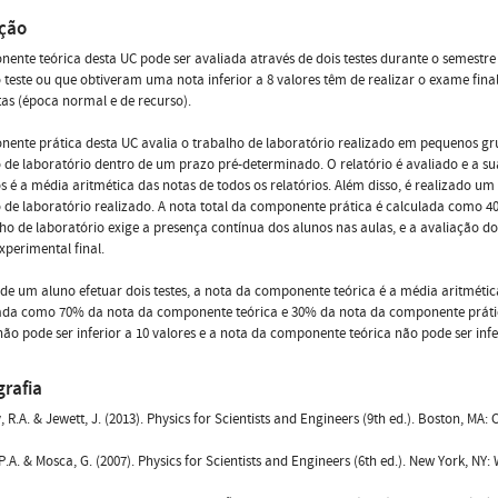
ação
ente teórica desta UC pode ser avaliada através de dois testes durante o semestr
 teste ou que obtiveram uma nota inferior a 8 valores têm de realizar o exame final
as (época normal e de recurso).
ente prática desta UC avalia o trabalho de laboratório realizado em pequenos g
 de laboratório dentro de um prazo pré-determinado. O relatório é avaliado e a s
os é a média aritmética das notas de todos os relatórios. Além disso, é realizado
 de laboratório realizado. A nota total da componente prática é calculada como 4
ho de laboratório exige a presença contínua dos alunos nas aulas, e a avaliação do
perimental final.
de um aluno efetuar dois testes, a nota da componente teórica é a média aritmética 
lada como 70% da nota da componente teórica e 30% da nota da componente práti
não pode ser inferior a 10 valores e a nota da componente teórica não pode ser infer
grafia
, R.A. & Jewett, J. (2013). Physics for Scientists and Engineers (9th ed.). Boston, MA
, P.A. & Mosca, G. (2007). Physics for Scientists and Engineers (6th ed.). New York, NY