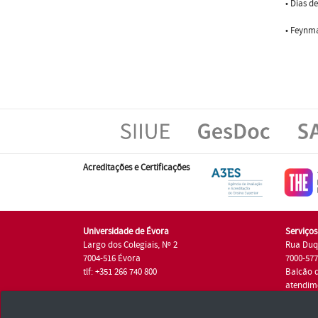
• Dias d
• Feynma
Acreditações e Certificações
Universidade de Évora
Serviço
Largo dos Colegiais, Nº 2
Rua Duq
7004-516 Évora
7000-57
tlf: +351 266 740 800
Balcão 
atendim
tlf.: +35