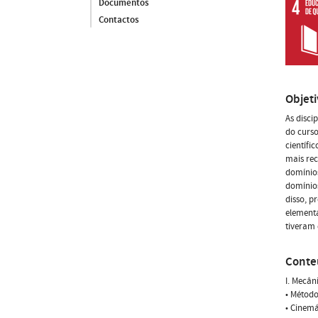
Documentos
Contactos
Objet
As disci
do curso
científi
mais rec
domínios
domínios
disso, p
elementa
tiveram 
Conte
I. Mecân
• Método
• Cinemá