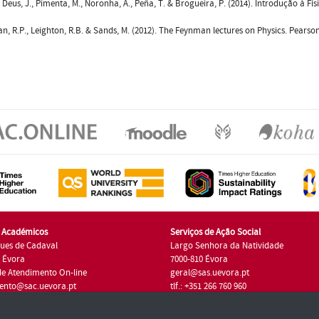
e Deus, J., Pimenta, M., Noronha, A., Peña, T. & Brogueira, P. (2014). Introdução à Fís
n, R.P., Leighton, R.B. & Sands, M. (2012). The Feynman lectures on Physics. Pearson
s Académicos
Serviços de Ação Social
ues de Cadaval
Largo Senhora da Natividade
7 Évora
7000-810 Évora
de Atendimento On-line
geral@sas.uevora.pt
ento@sac.uevora.pt
tlf.: +351 266 760 960
1 266 760 220