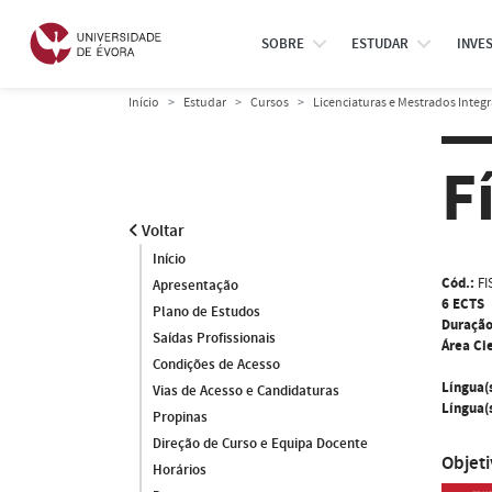
SOBRE
ESTUDAR
INVE
Início
Estudar
Cursos
Licenciaturas e Mestrados Integ
F
Voltar
Início
Cód.:
FI
Apresentação
6 ECTS
Plano de Estudos
Duração
Saídas Profissionais
Área Cie
Condições de Acesso
Língua(
Vias de Acesso e Candidaturas
Língua(s
Propinas
Direção de Curso e Equipa Docente
Objet
Horários