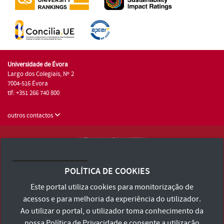
Universidade de Évora
Largo dos Colegiais, Nº 2
7004-516 Évora
tlf: +351 266 740 800
outros contactos
Universidade de Évora © 2026
Consulte os Termos e Condições e Política de Privacidade
POLÍTICA DE COOKIES
Declaração de Acessibilidade
Este portal utiliza cookies para monitorização de
acessos e para melhoria da experiência do utilizador.
Ao utilizar o portal, o utilizador toma conhecimento da
nossa
Política de Privacidade
e consente a utilização