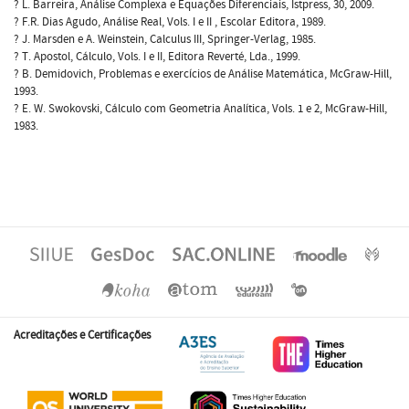
? L. Barreira, Análise Complexa e Equações Diferenciais, Istpress, 30, 2009.
? F.R. Dias Agudo, Análise Real, Vols. I e II , Escolar Editora, 1989.
? J. Marsden e A. Weinstein, Calculus III, Springer-Verlag, 1985.
? T. Apostol, Cálculo, Vols. I e II, Editora Reverté, Lda., 1999.
? B. Demidovich, Problemas e exercícios de Análise Matemática, McGraw-Hill,
1993.
? E. W. Swokovski, Cálculo com Geometria Analítica, Vols. 1 e 2, McGraw-Hill,
1983.
Acreditações e Certificações