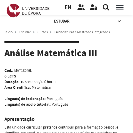
EN
ESTUDAR
Início
Estudar
Cursos
Licenciaturas e Mestrados Integrados
Análise Matemática III
Cód.:
MAT13046L
6 ECTS
Duração:
15 semanas/156 horas
Área Científica:
Matemática
Língua(s) de lecionação:
Português
Língua(s) de apoio tutorial:
Português
Apresentação
Esta unidade curricular pretende contribuir para a formação pessoal e
científica, em geral, e o contacto com com conteúdos matemáticos no