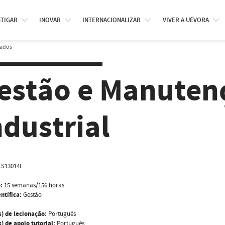
STIGAR
INOVAR
INTERNACIONALIZAR
VIVER A UÉVORA
rados
estão e Manuten
ndustrial
S13014L
:
15 semanas/156 horas
ntífica:
Gestão
s) de lecionação:
Português
) de apoio tutorial:
Português