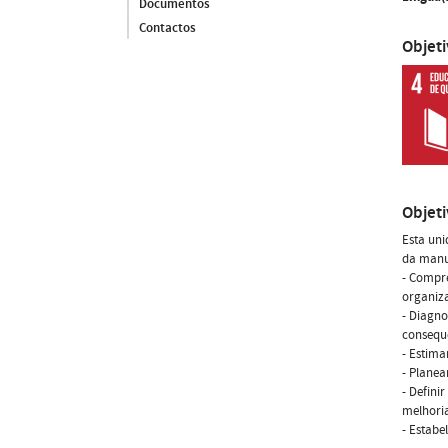
Documentos
Contactos
Objet
Objet
Esta uni
da manut
- Compre
organiz
- Diagno
consequ
- Estima
- Planea
- Defini
melhoria
- Estabe