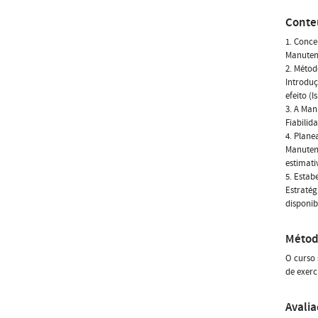
Conte
1. Conce
Manutenç
2. Métod
Introduç
efeito (
3. A Man
Fiabilid
4. Plan
Manutenç
estimat
5. Esta
Estratég
disponib
Métod
O curso 
de exerc
Avali