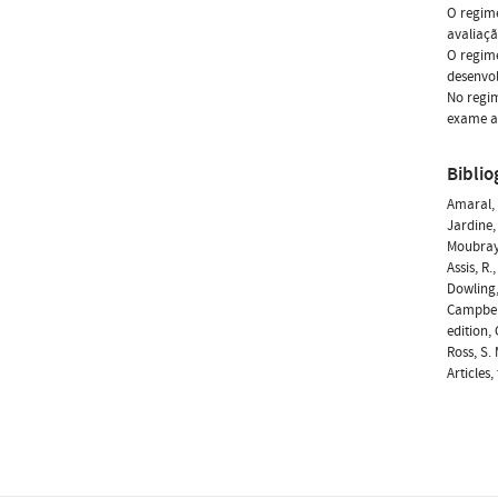
O regime
avaliaçã
O regime
desenvo
No regim
exame a 
Biblio
Amaral, 
Jardine,
Moubray,
Assis, R
Dowling,
Campbell
edition,
Ross, S.
Articles