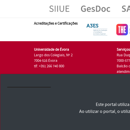
Acreditações e Certificações
Universidade de Évora
Serviço
Largo dos Colegiais, Nº 2
Rua Duq
7004-516 Évora
7000-57
tlf: +351 266 740 800
Balcão 
atendim
tlf.: +35
Universidade de Évora © 2026
Este portal utili
Consulte os Termos e Condições e Política de Privacidade
Declaração de Acessibilidade
Ao utilizar o portal, o u