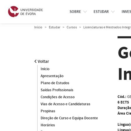
SOBRE
ESTUDAR
INVE
Início
Estudar
Cursos
Licenciaturas e Mestrados Integ
G
Voltar
I
Início
Apresentação
Plano de Estudos
Saídas Profissionais
Cód.:
GE
Condições de Acesso
6 ECTS
Vias de Acesso e Candidaturas
Duração
Propinas
Área Cie
Direção de Curso e Equipa Docente
Língua(
Horários
Língua(s