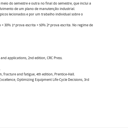
eio do semestre e outra no final do semestre, que inclui a
olvimento de um plano de manutenção industrial.
picos lecionados e por um trabalho individual sobre o
 + 30% 1ª prova escrita + 50% 2ª prova escrita. No regime de
y and applications, 2nd edition, CRC Press.
.
 fracture and fatigue, 4th edition, Prentice-Hall.
t Excellence, Optimizing Equipment Life-Cycle Decisions, 3rd