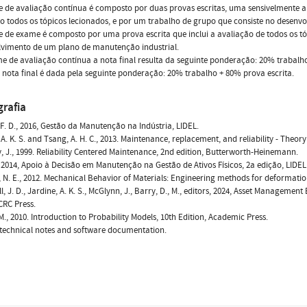
 de avaliação contínua é composto por duas provas escritas, uma sensivelmente a m
o todos os tópicos lecionados, e por um trabalho de grupo que consiste no desenv
 de exame é composto por uma prova escrita que inclui a avaliação de todos os tó
lvimento de um plano de manutenção industrial.
e de avaliação contínua a nota final resulta da seguinte ponderação: 20% trabalho
nota final é dada pela seguinte ponderação: 20% trabalho + 80% prova escrita.
grafia
F. D., 2016, Gestão da Manutenção na Indústria, LIDEL.
 A. K. S. and Tsang, A. H. C., 2013. Maintenance, replacement, and reliability - Theor
 J., 1999. Reliability Centered Maintenance, 2nd edition, Butterworth-Heinemann.
., 2014, Apoio à Decisão em Manutenção na Gestão de Ativos Físicos, 2a edição, LIDEL
 N. E., 2012. Mechanical Behavior of Materials: Engineering methods for deformation,
, J. D., Jardine, A. K. S., McGlynn, J., Barry, D., M., editors, 2024, Asset Managemen
 CRC Press.
 M., 2010. Introduction to Probability Models, 10th Edition, Academic Press.
, technical notes and software documentation.