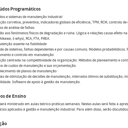
údos Programáticos
itos e sistemas de manutenção industrial
ão corretiva, preventiva, indicadores globais de eficiência, TPM, RCM, controlo de
os de análise de falhas
ão aos fenómenos físicos de degradação e ruína. Lógica e relações causa-efeito na
Ishikawa, 5 whys), RCA, FTA, FMEA.
utenção assente na fiabilidade
ade de sistemas, falhas dependentes e por causas comuns. Modelos probabilísticos.
eamento e controlo em manutenção
ão centrada na competitividade da organização. Métodos de planeamento e control
iva de custos de manutenção e sua orçamentação.
belecimento de planos de manutenção
ias de otimização de decisões de manutenção, intervalos ótimos de substituição,
ilidade. Software de apoio à gestão da manutenção.
os de Ensino
será ministrado em aulas teórico-práticas semanais. Nestas aulas será feita a apre
ícios aplicados à gestão e manutenção industrial. Para além disso, serão discutidos
ação