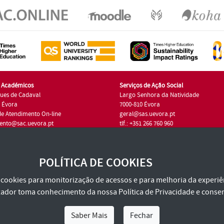
s Académicos
Serviços de Ação Social
ues de Cadaval
Largo Senhora da Natividade
7 Évora
7000-810 Évora
de Atendimento On-line
geral@sas.uevora.pt
ento@sac.uevora.pt
tlf.: +351 266 760 960
1 266 760 220
POLÍTICA DE COOKIES
za cookies para monitorização de acessos e para melhoria da experiên
tilizador toma conhecimento da nossa
Política de Privacidade
e consen
Saber Mais
Fechar