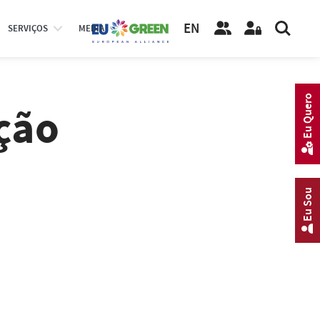
EN
SERVIÇOS
MEDIA
Eu Quero
ção
Eu Sou