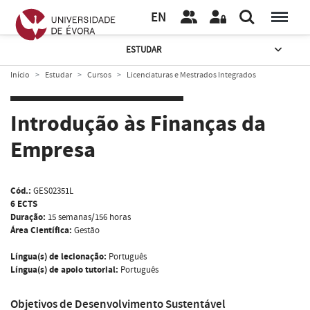
EN
ESTUDAR
Início
Estudar
Cursos
Licenciaturas e Mestrados Integrados
Introdução às Finanças da
Empresa
Cód.:
GES02351L
6 ECTS
Duração:
15 semanas/156 horas
Área Científica:
Gestão
Língua(s) de lecionação:
Português
Língua(s) de apoio tutorial:
Português
Objetivos de Desenvolvimento Sustentável