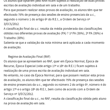
Os alunos que optarem pelo RAM ficam sujeitos à realização de duas provas
escritas de avaliação individual em sala e de um trabalho.
Para que possam realizar estas provas de avaliação, os alunos têm que ter
efectivado 75% de presença das sessões de ensino presenciais da u.c.,
segundo o número 1 do artigo 6º do R.E.I., a Ordem de Serviço nº
3/ECS/2012.
A classificação final da u.c. resulta da média ponderada das classificações
obtidas nas diferentes provas de avaliação (PA) ? 1ª PA (35%), 2ª PA (35%) e
Trabalho (30%).
Salienta-se que a validação da nota mínima será aplicada a cada momento
de avaliação.
Regime de Avaliação Final (RAF)
Os alunos que se apresentem ao RAF, quer em Época Normal, Época de
Recurso, Época Especial (vide artigo 17º e 18º do R.E.I.) ficam sujeitos à
realização de uma prova escrita de avaliação individual em sala.
No entanto, no caso da Época Normal, para que possam realizar esta prova
de avaliação, os alunos têm que ter efectivado 75% de presença das sessões
de ensino presenciais da u.c., segundo os número 2 do artigo 6º, número 4 do
artigo 17º e o artigo 18º do R.E.I., bem como de acordo com a Ordem de
Serviço nº 3/ECS/2012.
A classificação final da u.c., no RAF, resulta da classificação obtida pelo aluno
na prova de avaliação em sala.