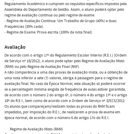
Regulamento Académico e cumprem os requisitos específicos impostos pela
Assembleia do Departamento de Gestão. Assim, o aluno poderá optar pelo
regime de avaliação contínua ou pelo regime de exame.
- Regime de Avaliação Contínua: Um Trabalho de Grupo (40%) e duas
Frequências (30% cada).
- Regime de Exame: Prova escrita (100% da nota final).
Avaliação
De acordo com o artigo 17º do Regulamento Escolar Interno (R.E.I.) (Ordem
de Serviço nº 18/2012), o aluno pode optar pelo Regime de Avaliação Misto
(RAM) ou pelo Regime de Avaliação Final (RAF).
A não comparência a uma das provas de avaliação mista, ou a obtenção de
uma nota inferior a sete (7) valores, obriga à passagem para o regime de
avaliação final. No caso da Época Normal, esta situação só poderá ocorrer
se a percentagem mínima exigida de frequência de aulas estiver garantida,
de acordo com o número 2 do artigo 6º, o número 4 do artigo 17º e o artigo
18º do R.E.I., bem como de acordo com a Ordem de Serviço nº 3/ECS/2012.
Os alunos que compareçam/realizem todas as provas do RAM ficam
impedidos, por imposição do R.E.I., de realizarem a prova de exame em
época normal, de acordo com o número 6 do artigo 17o do R.E.I.
Regime de Avaliação Misto (RAM)