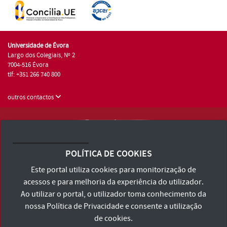
Universidade de Évora
Largo dos Colegiais, Nº 2
7004-516 Évora
tlf: +351 266 740 800
outros contactos
Universidade de Évora © 2026
Consulte os Termos e Condições e Política de Privacidade
POLÍTICA DE COOKIES
Declaração de Acessibilidade
Este portal utiliza cookies para monitorização de
acessos e para melhoria da experiência do utilizador.
Ao utilizar o portal, o utilizador toma conhecimento da
nossa
Política de Privacidade
e consente a utilização
de cookies.