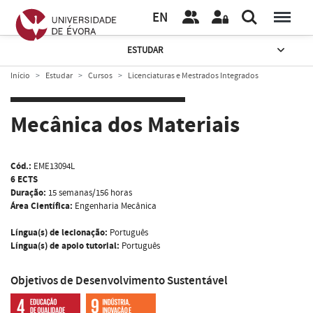
EN
ESTUDAR
Início
Estudar
Cursos
Licenciaturas e Mestrados Integrados
Mecânica dos Materiais
Cód.:
EME13094L
6 ECTS
Duração:
15 semanas/156 horas
Área Científica:
Engenharia Mecânica
Língua(s) de lecionação:
Português
Língua(s) de apoio tutorial:
Português
Objetivos de Desenvolvimento Sustentável