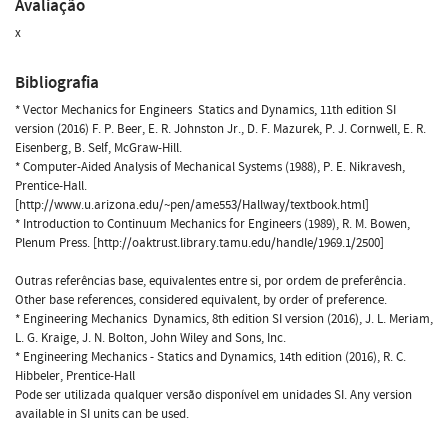
Avaliação
x
Bibliografia
* Vector Mechanics for Engineers  Statics and Dynamics, 11th edition SI
version (2016) F. P. Beer, E. R. Johnston Jr., D. F. Mazurek, P. J. Cornwell, E. R.
Eisenberg, B. Self, McGraw-Hill.
* Computer-Aided Analysis of Mechanical Systems (1988), P. E. Nikravesh,
Prentice-Hall.
[http://www.u.arizona.edu/~pen/ame553/Hallway/textbook.html]
* Introduction to Continuum Mechanics for Engineers (1989), R. M. Bowen,
Plenum Press. [http://oaktrust.library.tamu.edu/handle/1969.1/2500]
Outras referências base, equivalentes entre si, por ordem de preferência.
Other base references, considered equivalent, by order of preference.
* Engineering Mechanics  Dynamics, 8th edition SI version (2016), J. L. Meriam,
L. G. Kraige, J. N. Bolton, John Wiley and Sons, Inc.
* Engineering Mechanics - Statics and Dynamics, 14th edition (2016), R. C.
Hibbeler, Prentice-Hall
Pode ser utilizada qualquer versão disponível em unidades SI. Any version
available in SI units can be used.