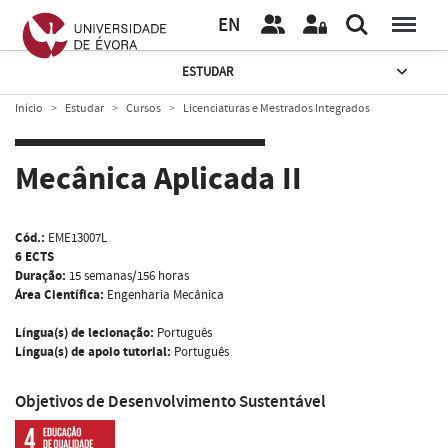
EN
ESTUDAR
Início
Estudar
Cursos
Licenciaturas e Mestrados Integrados
Mecânica Aplicada II
Cód.:
EME13007L
6 ECTS
Duração:
15 semanas/156 horas
Área Científica:
Engenharia Mecânica
Língua(s) de lecionação:
Português
Língua(s) de apoio tutorial:
Português
Objetivos de Desenvolvimento Sustentável