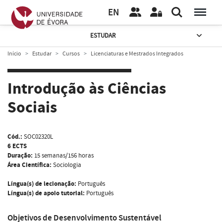
EN
ESTUDAR
Início
Estudar
Cursos
Licenciaturas e Mestrados Integrados
Introdução às Ciências
Sociais
Cód.:
SOC02320L
6 ECTS
Duração:
15 semanas/156 horas
Área Científica:
Sociologia
Língua(s) de lecionação:
Português
Língua(s) de apoio tutorial:
Português
Objetivos de Desenvolvimento Sustentável