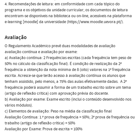
4. Recomendações de leitura: em conformidade com cada tópico do
programa e os objetivos da unidade curricular; os documentos de leitura
encontram-se disponíveis na biblioteca ou on-line, acessíveis na plataforma
e-learning [moodle] da universidade (https://www.moodle.uevora.pt/).
Avaliação
O Regulamento Académico prevê duas modalidades de avaliação
avaliação contínua e avaliação por exame:
a) Avaliação contínua: 2 Frequências escritas (cada frequência tem peso de
50% no cálculo da classificação final). É condição de realização da 2ª
frequência a obtenção da nota mínima de 8 (oito) valores na 1ª frequência
escrita. Acresce-se que terão acesso à avaliação contínua os alunos que
tenham assistido, pelo menos, a 75% das aulas efetivamente dadas. A 2ª
frequência poderá assumir a forma de um trabalho escrito sobre um tema
(artigo de reflexão crítica) com aprovação prévia do docente.
b) Avaliação por exame: Exame escrito (inclui o conteúdo desenvolvido nos
vários módulos).
c) Elementos de avaliação: Peso na média da classificação final
Avaliação Contínua: 1.ª prova de frequência = 50%; 2ª prova de frequência ou
trabalho (artigo de reflexão crítica) = 50%
Avaliação por Exame: Prova de escrita = 100%