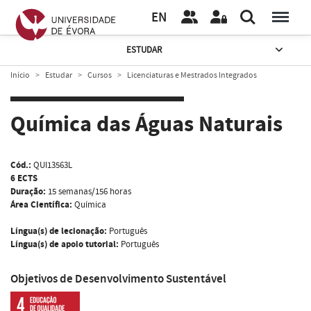
EN
ESTUDAR
Início
Estudar
Cursos
Licenciaturas e Mestrados Integrados
Química das Águas Naturais
Cód.:
QUI13563L
6 ECTS
Duração:
15 semanas/156 horas
Área Científica:
Química
Língua(s) de lecionação:
Português
Língua(s) de apoio tutorial:
Português
Objetivos de Desenvolvimento Sustentável