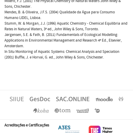
Millero, F.J. (2001) The Physical Chemistry of Natural Waters John Wiley &
Sons, Chichester.
Mendes, B. & Oliveira, J.F.S. (2004) Qualidade da Água para Consumo
Humano LIDEL, Lisboa.
Stumm, W. & Morgan, J.J. (1996) Aquatic Chemistry - Chemical Equilibria and
Rates in Natural Waters, 3ª ed., John Wiley & Sons, Toronto.
Jørgensen, S.E. & Fath, B. (2011) Fundamentals of Ecological Modelling:
Applications in Environmental Management and Research 4ª Ed., Elsevier,
Amsterdam.
In Situ Monitoring of Aquatic Systems: Chemical Analysis and Speciation
(2001) Buffle, J. e Horvai, G. ed., John Wiley & Sons, Chichester.
Acreditações e Certificações