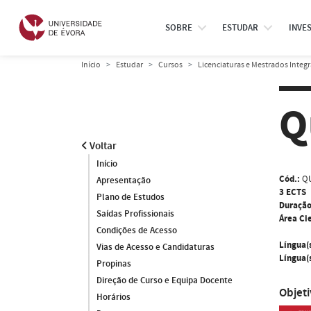
SOBRE
ESTUDAR
INVE
Início
Estudar
Cursos
Licenciaturas e Mestrados Integ
Q
Voltar
Início
Cód.:
QU
Apresentação
3 ECTS
Plano de Estudos
Duração
Saídas Profissionais
Área Cie
Condições de Acesso
Língua(
Vias de Acesso e Candidaturas
Língua(s
Propinas
Direção de Curso e Equipa Docente
Objet
Horários