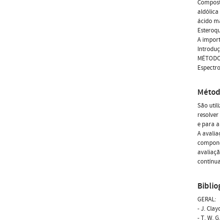
Composto
aldólica
ácido ma
Esteroqu
A import
Introduç
MÉTODOS
Espectro
Métod
São util
resolver
e para a
A avalia
componen
avaliaçã
contínua
Biblio
GERAL:
- J. Cla
- T. W. 