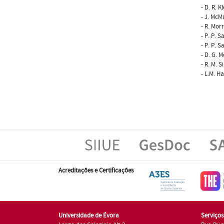
- D. R. 
- J. McM
- R. Mor
- P. P. S
- P. P. S
- D. G. 
- R. M. 
- L.M. H
Acreditações e Certificações
Universidade de Évora
Serviço