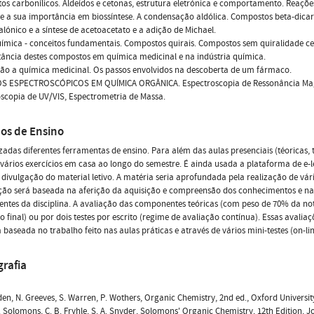
s carbonílicos. Aldeídos e cetonas, estrutura eletrónica e comportamento. Reações
 e a sua importância em biossíntese. A condensação aldólica. Compostos beta-dicarb
lónico e a síntese de acetoacetato e a adição de Michael.
ímica - conceitos fundamentais. Compostos quirais. Compostos sem quiralidade ce
ância destes compostos em química medicinal e na indústria química.
ão a química medicinal. Os passos envolvidos na descoberta de um fármaco.
 ESPECTROSCÓPICOS EM QUÍMICA ORGÂNICA. Espectroscopia de Ressonância Magnét
scopia de UV/VIS, Espectrometria de Massa.
os de Ensino
izadas diferentes ferramentas de ensino. Para além das aulas presenciais (téoricas, 
 vários exercícios em casa ao longo do semestre. É ainda usada a plataforma de e-l
 divulgação do material letivo. A matéria seria aprofundada pela realização de vário
ção será baseada na aferição da aquisição e compreensão dos conhecimentos e na
tes da disciplina. A avaliação das componentes teóricas (com peso de 70% da nota
o final) ou por dois testes por escrito (regime de avaliação contínua). Essas aval
 baseada no trabalho feito nas aulas práticas e através de vários mini-testes (on-li
grafia
yden, N. Greeves, S. Warren, P. Wothers, Organic Chemistry, 2nd ed., Oxford Universit
G. Solomons, C. B. Fryhle, S. A. Snyder, Solomons' Organic Chemistry, 12th Edition, J