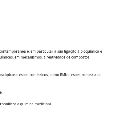
contemporânea e, em particular a sua ligação à bioquímica e
 químicas, em mecanismos, a reatividade de compostos
oscópicos e espectrométricos, como RMN e espectrometria de
e.
bonílicos e química medicinal.