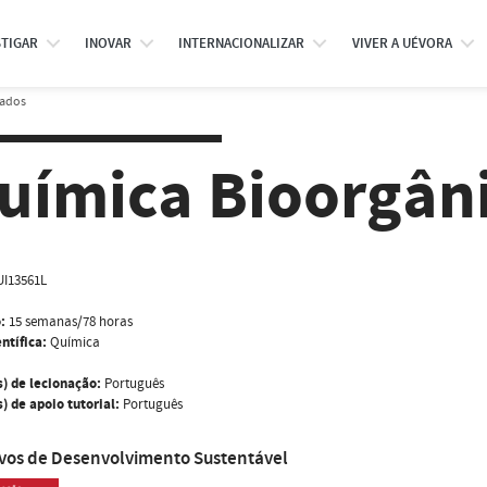
STIGAR
INOVAR
INTERNACIONALIZAR
VIVER A UÉVORA
rados
uímica Bioorgân
I13561L
:
15 semanas/78 horas
ntífica:
Química
s) de lecionação:
Português
) de apoio tutorial:
Português
ivos de Desenvolvimento Sustentável