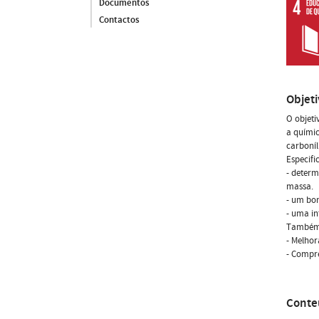
Documentos
Contactos
Objet
O objeti
a químic
carboníl
Especifi
- determ
massa.
- um bo
- uma in
Também,
- Melhor
- Compre
Conte