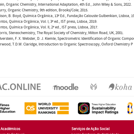
Klein, Organic Chemistry, International Adaptation, 4th Ed., John Wiley & Sons, 2022.
urry, Organic Chemistry, 9th edition, Brooks/Cole; 2015.
rison, B. Boyd, Química Orgânica, 13ª Ed., Fundação Calouste Gulbenkian, Lisboa, 1
antos, Química Orgânica, Vol. I, 3ª ed., IST press, Lisboa, 2019.
antos, Química Orgânica, Vol. II, 2ª ed., IST press, Lisboa, 2017.
Morris, Stereochemistry, The Royal Society of Chemistry, Milton Road, UK, 2001.
Silverstein, F. X. Webster, D. J. Kiemle, Spectrometric Identification of Organic Comp
arwood, T.D.W. Claridge, Introduction to Organic Spectroscopy, Oxford Chemistry P
s Académicos
Serviços de Ação Social