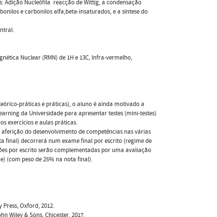
: Adição Nucleófila  reacção de Wittig, a condensação
onilos e carbonilos alfa,beta-insaturados, e a síntese do
ntral.
ica Nuclear (RMN) de 1H e 13C, Infra-vermelho,
teórico-práticas e práticas), o aluno é ainda motivado a
earning da Universidade para apresentar testes (mini-testes)
s exercícios e aulas práticas.
 aferição do desenvolvimento de competências nas várias
 final) decorrerá num exame final por escrito (regime de
iações por escrito serão complementadas por uma avaliação
ne) (com peso de 25% na nota final).
y Press, Oxford, 2012.
ohn Wiley & Sons, Chicester, 2017.