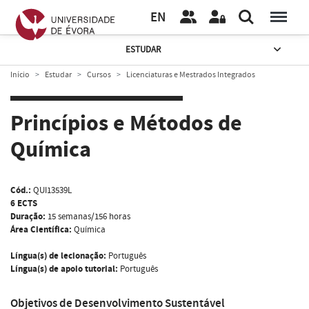
EN
ESTUDAR
Início
Estudar
Cursos
Licenciaturas e Mestrados Integrados
Princípios e Métodos de
Química
Cód.:
QUI13539L
6 ECTS
Duração:
15 semanas/156 horas
Área Científica:
Química
Língua(s) de lecionação:
Português
Língua(s) de apoio tutorial:
Português
Objetivos de Desenvolvimento Sustentável