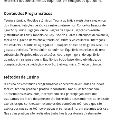
relevância dos conhecimentos adquiridos, em situações do quotidiano.
Conteúdos Programáticos
Teoria atómica. Modelos atómicos. Teoria quântica e estrutura eletrónica
dos átomos. Relações periódicas entre os elementos. Conceitos básicos de
ligação química. Ligação iónica. Regras de Fajans. Ligação covalente
(Estruturas de Lewis, modelo de Repulsão dos Pares Eletrónicos de Valência,
teoria da Ligação de Valência, teoria de Orbitais Moleculares). Interações
moleculares. Estados de agregação. Equações de estado de gases. Misturas
gasosas perfeitas. Termodinâmica química. Equilíbrio entre fases de uma
substância. Propriedades de soluções. Abordagem geral do equilíbrio
químico em sistemas ideais. Equilíbrios ácido-base, de solubilidade, de
complexação e de oxidação-redução. Eletroquímica. Cinética química.
Métodos de Ensino
O ensino dos conteúdos programáticos concretiza-se em aulas de índole
teórica, teórico-prática e prática laboratorial. Nas aulas teóricas são
apresentados os assuntos, incentivando-se a participação ativa dos
estudantes. No início do semestre são fornecidas aos estudantes as séries de
exercícios que concretizam exemplos dos conteúdos teóricos e que são
explicados nas aulas teórico-práticas e, se necessário, em algumas teóricas.
Nas aulas práticas são realizados trabalhos laboratoriais diretamente