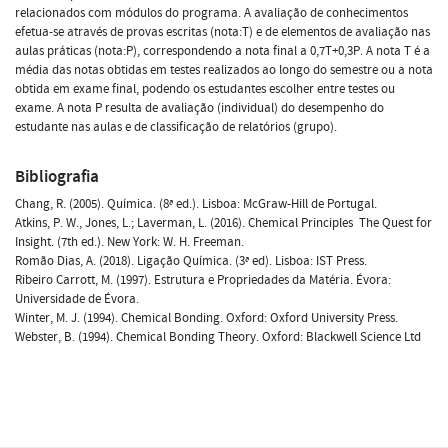
relacionados com módulos do programa. A avaliação de conhecimentos
efetua-se através de provas escritas (nota:T) e de elementos de avaliação nas
aulas práticas (nota:P), correspondendo a nota final a 0,7T+0,3P. A nota T é a
média das notas obtidas em testes realizados ao longo do semestre ou a nota
obtida em exame final, podendo os estudantes escolher entre testes ou
exame. A nota P resulta de avaliação (individual) do desempenho do
estudante nas aulas e de classificação de relatórios (grupo).
Bibliografia
Chang, R. (2005). Química. (8ª ed.). Lisboa: McGraw-Hill de Portugal.
Atkins, P. W., Jones, L.; Laverman, L. (2016). Chemical Principles  The Quest for
Insight. (7th ed.). New York: W. H. Freeman.
Romão Dias, A. (2018). Ligação Química. (3ª ed). Lisboa: IST Press.
Ribeiro Carrott, M. (1997). Estrutura e Propriedades da Matéria. Évora:
Universidade de Évora.
Winter, M. J. (1994). Chemical Bonding. Oxford: Oxford University Press.
Webster, B. (1994). Chemical Bonding Theory. Oxford: Blackwell Science Ltd