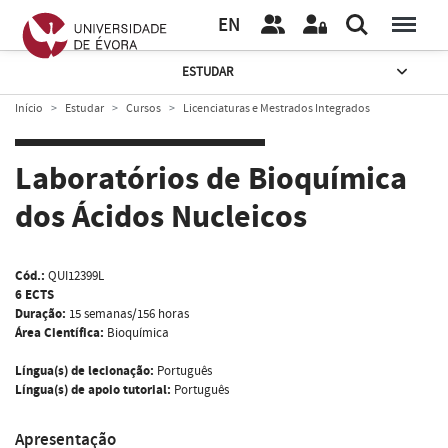
EN
ESTUDAR
Início
Estudar
Cursos
Licenciaturas e Mestrados Integrados
Laboratórios de Bioquímica
dos Ácidos Nucleicos
Cód.:
QUI12399L
6 ECTS
Duração:
15 semanas/156 horas
Área Científica:
Bioquímica
Língua(s) de lecionação:
Português
Língua(s) de apoio tutorial:
Português
Apresentação