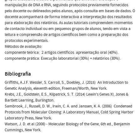
manipulação de DNA e RNA, seguindo protocolos previamente fornecidos
pelo docente ou delineados pelos alunos, após consulta em bases de dados. O
docente acompanhará de forma interactiva a interpretação dos resultados
para elaboração dos relatórios. As aulas tutoriais compreendem momentos
de contacto individual ou em pequenos grupos de alunos, tendo em vista a
leitura e compreensão de artigos científicos bem como a preparação dos
protocolos experimentais.
Métodos de avaliação:
componente teórica:  2 artigos científicos  apresentação oral (40%).
componente prática: Execução laboratorial (30%) + relatórios (30%).
Bibliografia
Griffiths, A.J.F. Wessler, S. Carroll, S., Doebley, J. (2015)  An Introduction to
Genetic Analysis, eleventh edition, Freeman/Worth, New York.
Krebs, J.E., Goldstein, E.S., Kilpatrick, S. T. (2014) Lewin's Genes XI, Jones &
Bartlett Learning, Burlington.
Sambrook, J., Russell, D. W., Irwin, C. A. and Janssen, K. A. (2006)  Condensed
Protocols from Molecular Cloning: A Laboratory Manual, Cold Spring Harbor
Laboratory Press, New York.
Watson, J. D. et al (2008) - Molecular Biology of the Gene, 6th ed., Benjamin
Cummings, New York.