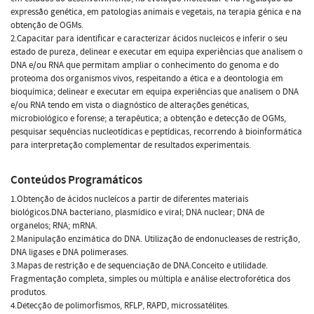
expressão genética, em patologias animais e vegetais, na terapia génica e na
obtenção de OGMs.
2.Capacitar para identificar e caracterizar ácidos nucleicos e inferir o seu
estado de pureza, delinear e executar em equipa experiências que analisem o
DNA e/ou RNA que permitam ampliar o conhecimento do genoma e do
proteoma dos organismos vivos, respeitando a ética e a deontologia em
bioquímica; delinear e executar em equipa experiências que analisem o DNA
e/ou RNA tendo em vista o diagnóstico de alterações genéticas,
microbiológico e forense; a terapêutica; a obtenção e detecção de OGMs,
pesquisar sequências nucleotídicas e peptídicas, recorrendo à bioinformática
para interpretação complementar de resultados experimentais.
Conteúdos Programáticos
1.Obtenção de ácidos nucleícos a partir de diferentes materiais
biológicos.DNA bacteriano, plasmídico e viral; DNA nuclear; DNA de
organelos; RNA; mRNA.
2.Manipulação enzimática do DNA. Utilização de endonucleases de restrição,
DNA ligases e DNA polimerases.
3.Mapas de restrição e de sequenciação de DNA.Conceito e utilidade.
Fragmentação completa, simples ou múltipla e análise electroforética dos
produtos.
4.Detecção de polimorfismos, RFLP, RAPD, microssatélites.