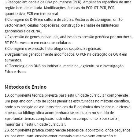
5.Reacção em cadeia de DNA polimerase (PCR). Ampliação específica de uma
região bem delimitada. Modificações técnicas do PCR: RT-PCR, PCR
quantitativo, PCR em tempo real.
6.Clonagem de DNA em cultura de células. Vectores de clonagem, união
vector-insert, células hospedeiras, construção e análise de bibliotecas
genómicas e de cDNA..
7.Expressão de genes individuais, análise da expressão genética por northern,
RT-PCR e western em extractos celulares.
8.Clonagem e expressão heteróloga de sequências génicas.
9.Organismos geneticamente modificados. O PCR na detecção de OGM em
alimentos.
10.Tecnologia do DNA na indústria, medicina, agricultura e investigação.
Ética e riscos.
Métodos de Ensino
1.A componente teórica prevista para esta unidade curricular compreende
um pequeno conjunto de lições plenárias estruturadas no método científico,
onde a exposição de assuntos técnicos da Bioquímica dos ácidos nucleicos e
a pesquisa bibliográfica acompanhada se articulam no sentido de
aprofundar temas complexos ilustrados na componente laboratorial,
maioritária nesta unidade curricular.
2.A componente prática compreende sessões de laboratório, onde pequenos
grupos executam, ensaios experimentais que envolvem extracção e