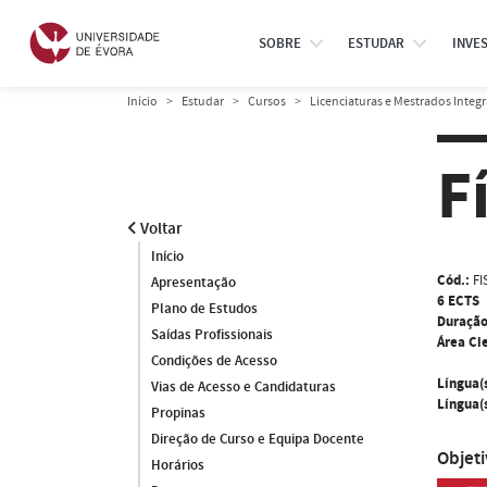
SOBRE
ESTUDAR
INVE
Início
Estudar
Cursos
Licenciaturas e Mestrados Integ
F
Voltar
Início
Cód.:
FI
Apresentação
6 ECTS
Plano de Estudos
Duração
Saídas Profissionais
Área Cie
Condições de Acesso
Língua(
Vias de Acesso e Candidaturas
Língua(s
Propinas
Direção de Curso e Equipa Docente
Objet
Horários