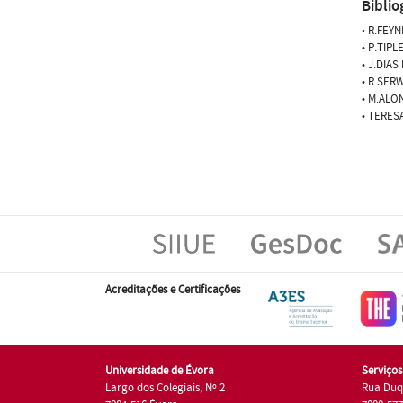
Biblio
• R.FEYN
• P.TIPL
• J.DIAS
• R.SERW
• M.ALON
• TERES
Acreditações e Certificações
Universidade de Évora
Serviço
Largo dos Colegiais, Nº 2
Rua Duq