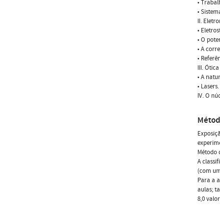
• Trabal
• Sistem
II. Elet
• Eletros
• O pote
• A corre
• Referê
III. Ótica
• A natu
• Lasers.
IV. O nú
Métod
Exposiçã
experime
Método d
A classi
(com um 
Para a a
aulas; t
8,0 valo