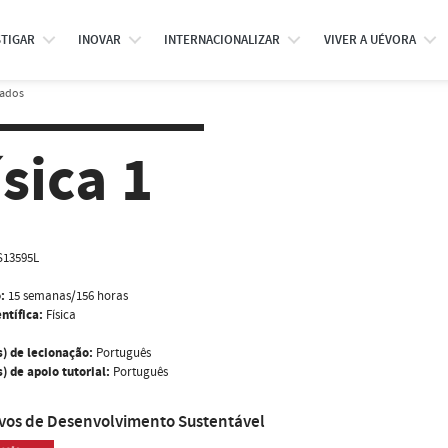
STIGAR
INOVAR
INTERNACIONALIZAR
VIVER A UÉVORA
rados
ísica 1
S13595L
:
15 semanas/156 horas
ntífica:
Física
s) de lecionação:
Português
) de apoio tutorial:
Português
ivos de Desenvolvimento Sustentável