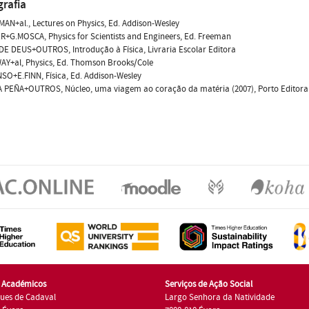
grafia
MAN+al., Lectures on Physics, Ed. Addison-Wesley
ER+G.MOSCA, Physics for Scientists and Engineers, Ed. Freeman
 DE DEUS+OUTROS, Introdução à Física, Livraria Escolar Editora
AY+al, Physics, Ed. Thomson Brooks/Cole
SO+E.FINN, Física, Ed. Addison-Wesley
A PEÑA+OUTROS, Núcleo, uma viagem ao coração da matéria (2007), Porto Editora
s Académicos
Serviços de Ação Social
ues de Cadaval
Largo Senhora da Natividade