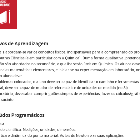
ivos de Aprendizagem
a 1 abordam-se vários conceitos físicos, indispensáveis para a compreensão do progr
utras Ciências (e em particular com a Química). Duma forma qualitativa, pretende-s
ão são abordados no secundário, e que lhe serão úteis em Química. Os alunos de
cias matemáticas elementares, e iniciar-se na experimentação em laboratório, on
 o aluno deve:
oblemas colocados, o aluno deve ser capaz de identificar o caminho e ferramentas (m
al, deve ser capaz de mudar de referenciais e de unidades de medida (no SI).
oratório, deve saber cumprir guiões simples de experiências, fazer os cálculos/gráf
 sucinto.
údos Programáticos
ica
do científico. Medições, unidades, dimensões.
tica e dinâmica do ponto material. As leis de Newton e as suas aplicações.