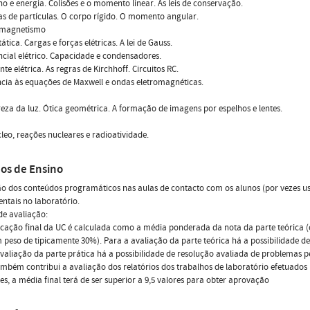
ho e energia. Colisões e o momento linear. As leis de conservação.
as de partículas. O corpo rígido. O momento angular.
romagnetismo
tática. Cargas e forças elétricas. A lei de Gauss.
ncial elétrico. Capacidade e condensadores.
nte elétrica. As regras de Kirchhoff. Circuitos RC.
ncia às equações de Maxwell e ondas eletromagnéticas.
reza da luz. Ótica geométrica. A formação de imagens por espelhos e lentes.
cleo, reações nucleares e radioatividade.
os de Ensino
o dos conteúdos programáticos nas aulas de contacto com os alunos (por vezes us
ntais no laboratório.
e avaliação:
ficação final da UC é calculada como a média ponderada da nota da parte teórica 
peso de tipicamente 30%). Para a avaliação da parte teórica há a possibilidade d
valiação da parte prática há a possibilidade de resolução avaliada de problemas p
ambém contribui a avaliação dos relatórios dos trabalhos de laboratório efetuados 
res, a média final terá de ser superior a 9,5 valores para obter aprovação