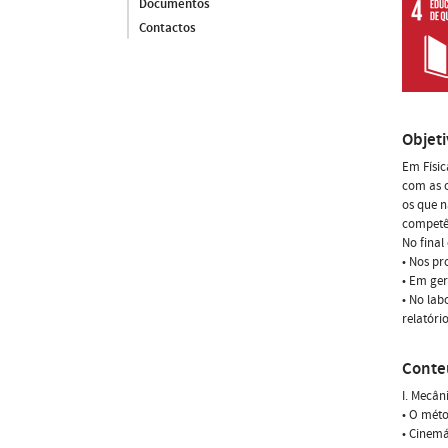
Documentos
Contactos
Objet
Em Físic
com as o
os que n
competên
No final
• Nos pr
• Em ger
• No lab
relatório
Conte
I. Mecân
• O méto
• Cinemá