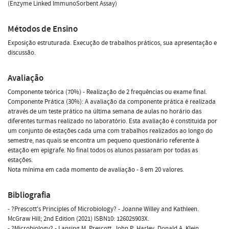
(Enzyme Linked ImmunoSorbent Assay)
Métodos de Ensino
Exposição estruturada. Execução de trabalhos práticos, sua apresentação e
discussão.
Avaliação
Componente teórica (70%) - Realização de 2 frequências ou exame final.
Componente Prática (30%): A avaliação da componente prática é realizada
através de um teste prático na última semana de aulas no horário das
diferentes turmas realizado no laboratório. Esta avaliação é constituida por
um conjunto de estações cada uma com trabalhos realizados ao longo do
semestre, nas quais se encontra um pequeno questionário referente à
estação em epigrafe. No final todos os alunos passaram por todas as
estações.
Nota mínima em cada momento de avaliação - 8 em 20 valores.
Bibliografia
- ?Prescott's Principles of Microbiology? - Joanne Willey and Kathleen.
McGraw Hill; 2nd Edition (2021) ISBN10: 126025903X.
- ?Microbiology? - Lansing M. Prescott, John P. Harley, Donald A. Klein.