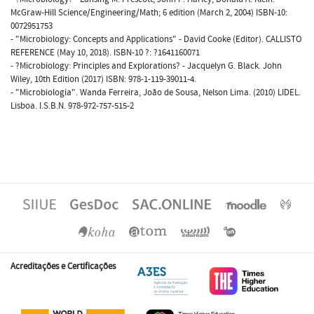
McGraw-Hill Science/Engineering/Math; 6 edition (March 2, 2004) ISBN-10:
0072951753
- "Microbiology: Concepts and Applications" - David Cooke (Editor). CALLISTO
REFERENCE (May 10, 2018). ISBN-10 ?: ?1641160071
- ?Microbiology: Principles and Explorations? - Jacquelyn G. Black. John
Wiley, 10th Edition (2017) ISBN: 978-1-119-39011-4.
- "Microbiologia". Wanda Ferreira, João de Sousa, Nelson Lima. (2010) LIDEL.
Lisboa. I.S.B.N. 978-972-757-515-2
Acreditações e Certificações