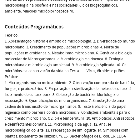
microbiologia na biosfera e nas sociedades: Ciclos biogeoquímicos,
ambiente, relações micróbio/hospedeiro.
Conteúdos Programáticos
Teórico:
1. Apresentação história e âmbito da microbiologia. 2. Diversidade do mundo
microbiano. 3. Crescimento de populações microbianas. 4. Morte de
populações microbianas. 5. Metabolismo microbiano. 6. Genética e biologia
molecular de Microrganismos. 7. Microbiologia e a doença. 8. Ecologia
microbiana e microbiologia ambiental. 9. Microbiologia Aplicada. 10. Os
micróbios e a conservação da vida na Terra. 11. Vírus, Viroides e priões
Prático:
1. Microrganismos no meio ambiente. 2. Observação comparada de bactéria,
fungos, e protozoários. 3. Preparação e esterilização de meios de cultura. 4.
Isolamento de cultura pura. 5. Coloração de bactérias. Morfologia e
associação. 6. Quantificação de microrganismos. 7. Simulação de uma
cadeia de transmissão de microrganismos. 8. Teste à eficiência do papel
higiénico como barreira contra micróbios. 9. Condições ambientais para o
crescimento microbiano: O2, pH e temperatura. 10. Antibióticos, Anti sépticos
e desinfectantes comuns. 11. Microbiologia da água. 12. Análise
microbiológica do leite. 13. Preparação de um iogurte. 14. Simbioses com
plantas: Isolamento de Rhizobium. 15. Bacteriófagos de E. coli. 16. ELISA