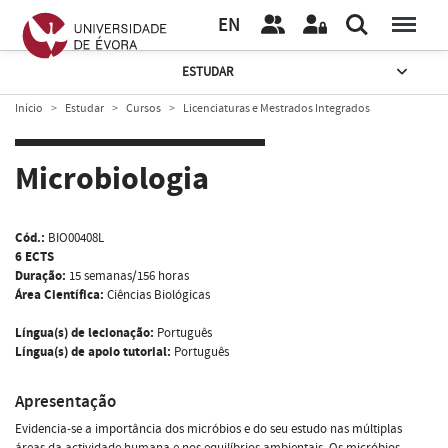
EN
ESTUDAR
Início
Estudar
Cursos
Licenciaturas e Mestrados Integrados
Microbiologia
Cód.:
BIO00408L
6 ECTS
Duração:
15 semanas/156 horas
Área Científica:
Ciências Biológicas
Língua(s) de lecionação:
Português
Língua(s) de apoio tutorial:
Português
Apresentação
Evidencia-se a importância dos micróbios e do seu estudo nas múltiplas
áreas da actividade humana e nos equilíbrios ambientais. Os micróbios