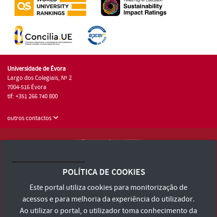
Universidade de Évora
Largo dos Colegiais, Nº 2
7004-516 Évora
tlf: +351 266 740 800
outros contactos
Universidade de Évora © 2026
Consulte os Termos e Condições e Política de Privacidade
POLÍTICA DE COOKIES
Declaração de Acessibilidade
Este portal utiliza cookies para monitorização de
acessos e para melhoria da experiência do utilizador.
Ao utilizar o portal, o utilizador toma conhecimento da