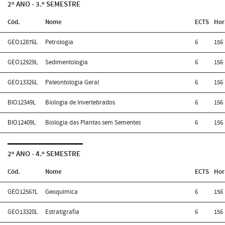
2º ANO - 3.º SEMESTRE
Cód.
Nome
ECTS
Hor
GEO12876L
Petrologia
6
156
GEO12929L
Sedimentologia
6
156
GEO13326L
Paleontologia Geral
6
156
BIO12349L
Biologia de Invertebrados
6
156
BIO12409L
Biologia das Plantas sem Sementes
6
156
2º ANO - 4.º SEMESTRE
Cód.
Nome
ECTS
Hor
GEO12567L
Geoquímica
6
156
GEO13320L
Estratigrafia
6
156