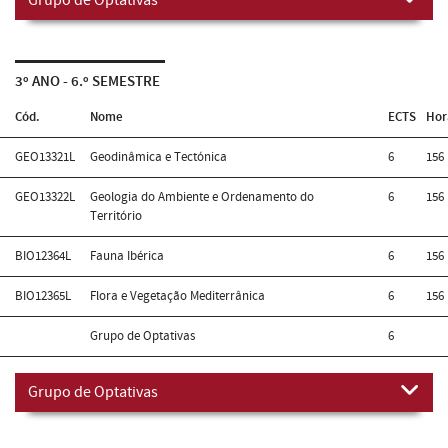
3º ANO - 6.º SEMESTRE
Cód.
Nome
ECTS
Hor
GEO13321L
Geodinâmica e Tectónica
6
156
GEO13322L
Geologia do Ambiente e Ordenamento do
6
156
Território
BIO12364L
Fauna Ibérica
6
156
BIO12365L
Flora e Vegetação Mediterrânica
6
156
Grupo de Optativas
6
Grupo de Optativas