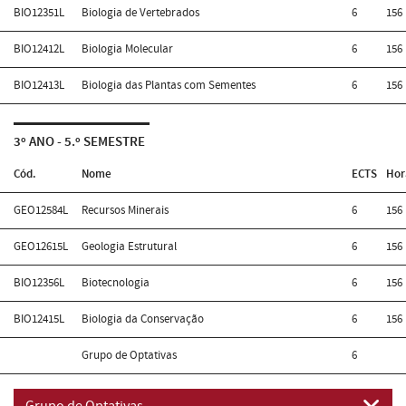
BIO12351L
Biologia de Vertebrados
6
156
BIO12412L
Biologia Molecular
6
156
BIO12413L
Biologia das Plantas com Sementes
6
156
3º ANO - 5.º SEMESTRE
Cód.
Nome
ECTS
Hor
GEO12584L
Recursos Minerais
6
156
GEO12615L
Geologia Estrutural
6
156
BIO12356L
Biotecnologia
6
156
BIO12415L
Biologia da Conservação
6
156
Grupo de Optativas
6
Grupo de Optativas