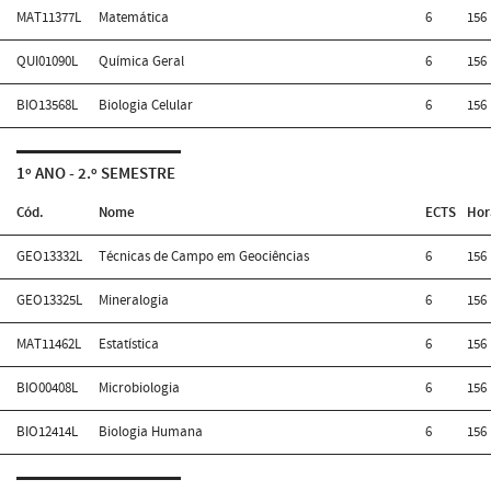
MAT11377L
Matemática
6
156
QUI01090L
Química Geral
6
156
BIO13568L
Biologia Celular
6
156
1º ANO - 2.º SEMESTRE
Cód.
Nome
ECTS
Hor
GEO13332L
Técnicas de Campo em Geociências
6
156
GEO13325L
Mineralogia
6
156
MAT11462L
Estatística
6
156
BIO00408L
Microbiologia
6
156
BIO12414L
Biologia Humana
6
156