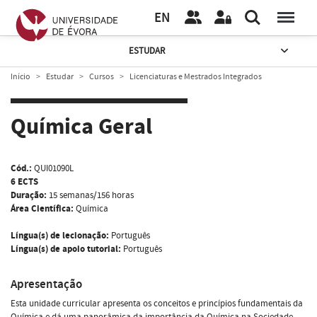
EN
ESTUDAR
Início
Estudar
Cursos
Licenciaturas e Mestrados Integrados
Química Geral
Cód.:
QUI01090L
6 ECTS
Duração:
15 semanas/156 horas
Área Científica:
Química
Língua(s) de lecionação:
Português
Língua(s) de apoio tutorial:
Português
Apresentação
Esta unidade curricular apresenta os conceitos e princípios fundamentais da
Química e dá uma panorâmica da importância da Química na Sociedade.