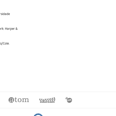
rsidade
ork: Harper &
s/Cole.