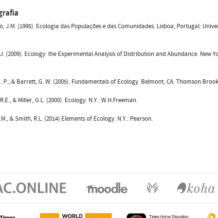
grafia
, J.M. (1995). Ecologia das Populações e das Comunidades. Lisboa, Portugal: Unive
.J. (2009). Ecology: the Experimental Analysis of Distribution and Abundance. New Y
 P., & Barrett, G. W. (2005). Fundamentals of Ecology. Belmont, CA: Thomson Brook
 R.E., & Miller, G.L. (2000). Ecology. N.Y.: W.H.Freeman.
.M., & Smith, R.L. (2014) Elements of Ecology. N.Y.: Pearson.