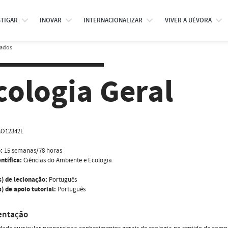
STIGAR
INOVAR
INTERNACIONALIZAR
VIVER A UÉVORA
rados
cologia Geral
AO12342L
:
15 semanas/78 horas
ntífica:
Ciências do Ambiente e Ecologia
s) de lecionação:
Português
) de apoio tutorial:
Português
entação