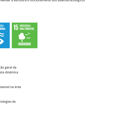
reender a estrutura e funcionamento dos sistemas ecológicos
ção geral da
reza dinâmica
ssional na área
nologias da