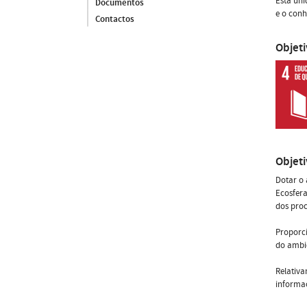
Esta uni
Documentos
e o conh
Contactos
Objet
Objet
Dotar o 
Ecosfer
dos pro
Proporci
do ambi
Relativa
informaç