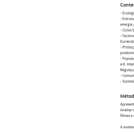
Conte
- Ecolog
- Estrut
energia 
- Ciclos
- Factor
Euriecid
- Produç
predomi
- Popula
e K. Int
Regulaç
- Comuni
- Sucess
Métod
Apresent
Análise 
filmes e
A avalia