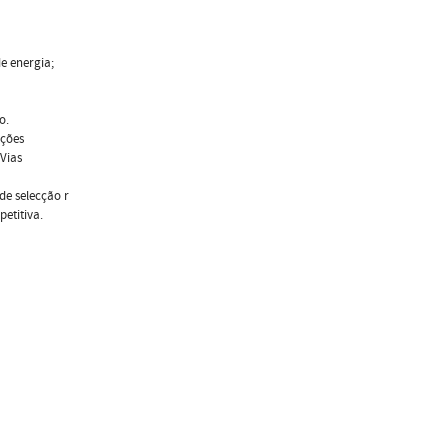
e energia;
o.
uções
 Vias
 de selecção r
etitiva.