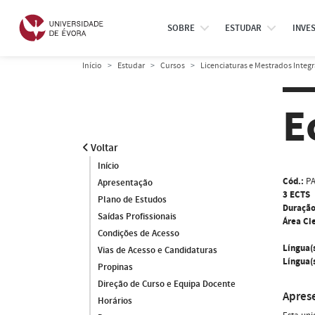
SOBRE
ESTUDAR
INVE
Início
Estudar
Cursos
Licenciaturas e Mestrados Integ
E
Voltar
Início
Cód.:
P
Apresentação
3 ECTS
Plano de Estudos
Duração
Saídas Profissionais
Área Cie
Condições de Acesso
Língua(
Vias de Acesso e Candidaturas
Língua(s
Propinas
Direção de Curso e Equipa Docente
Apres
Horários