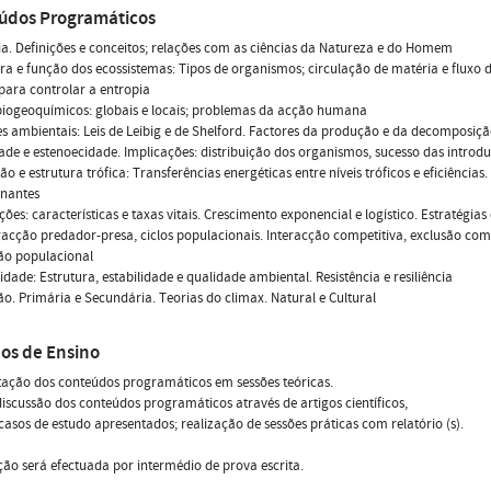
údos Programáticos
ia. Definições e conceitos; relações com as ciências da Natureza e do Homem
ura e função dos ecossistemas: Tipos de organismos; circulação de matéria e fluxo d
para controlar a entropia
 biogeoquímicos: globais e locais; problemas da acção humana
es ambientais: Leis de Leibig e de Shelford. Factores da produção e da decomposiçã
ade e estenoecidade. Implicações: distribuição dos organismos, sucesso das introd
ão e estrutura trófica: Transferências energéticas entre níveis tróficos e eficiências.
nantes
ções: características e taxas vitais. Crescimento exponencial e logístico. Estratégias
eracção predador-presa, ciclos populacionais. Interacção competitiva, exclusão comp
ão populacional
dade: Estrutura, estabilidade e qualidade ambiental. Resistência e resiliência
ão. Primária e Secundária. Teorias do climax. Natural e Cultural
os de Ensino
ação dos conteúdos programáticos em sessões teóricas.
discussão dos conteúdos programáticos através de artigos científicos,
 casos de estudo apresentados; realização de sessões práticas com relatório (s).
ção será efectuada por intermédio de prova escrita.