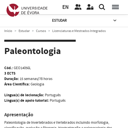
EN
ESTUDAR
Início
Estudar
Cursos
Licenciaturas e Mestrados Integrados
Paleontologia
Cód.:
GEO14056L
3 ECTS
Duração:
15 semanas/78 horas
Área Científica:
Geologia
Língua(s) de lecionação:
Português
Língua(s) de apoio tutorial:
Português
Apresentação
Paleontologia de Invertebrados e Vertebrados incluindo morfologia,
classificação, evolução e filogenia, biostratigrafia e paleoecologia dos