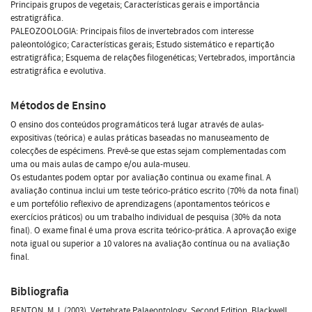
Principais grupos de vegetais; Características gerais e importância
estratigráfica.
PALEOZOOLOGIA: Principais filos de invertebrados com interesse
paleontológico; Características gerais; Estudo sistemático e repartição
estratigráfica; Esquema de relações filogenéticas; Vertebrados, importância
estratigráfica e evolutiva.
Métodos de Ensino
O ensino dos conteúdos programáticos terá lugar através de aulas-
expositivas (teórica) e aulas práticas baseadas no manuseamento de
colecções de espécimens. Prevê-se que estas sejam complementadas com
uma ou mais aulas de campo e/ou aula-museu.
Os estudantes podem optar por avaliação continua ou exame final. A
avaliação continua inclui um teste teórico-prático escrito (70% da nota final)
e um portefólio reflexivo de aprendizagens (apontamentos teóricos e
exercícios práticos) ou um trabalho individual de pesquisa (30% da nota
final). O exame final é uma prova escrita teórico-prática. A aprovação exige
nota igual ou superior a 10 valores na avaliação contínua ou na avaliação
final.
Bibliografia
BENTON, M.J. (2003)  Vertebrate Palaeontology. Second Edition, Blackwell