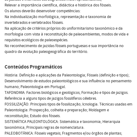
Relevar a importância científica, didáctica e histórica dos fósseis.
Os alunos deverão desenvolver competências:
Na individualização morfológica, representação e taxonomia de
invertebrados e vertebrados fósseis.
Na aplicação de critérios próprios do uniformitarismo taxonómico e da
morfologia com vista à reconstituição de paleoambientes, modos de vida e
requisitos ecológicos de paleoespécies.
No reconhecimento de jazidas fósseis portuguesas e sua importância no
quadro da evolução paleogeográfica do território.
Conteúdos Programáticos
História: Definição e aplicações da Paleontologia; Fósseis (definição e tipos);
Desenvolvimento de estudos paleontológicos e sua influência no pensamento
humano; Paleontologia em Portugal.
TAFONOMIA: Factores biológicos e geológicos; Formação e tipos de jazigos.
Referência a alguns tipos de jazigos fossilíferos célebres.
FOSSILIZAÇÃO: Principais tipos de fossilização; Icnologia. Técnicas usadas em
Paleontologia: Prospecção, colheita e preparação; Moldagem e
reconstituição; Estudo dos fósseis.
SISTEMÁTICA PALEONTOLÓGICA: Sistemática e taxonomia; Hierarquia
taxonómica; Principais regras de nomenclatura.
PALEOBOTÂNICA: Fósseis vegetais; Fragmentos e/ou órgãos de plantas;