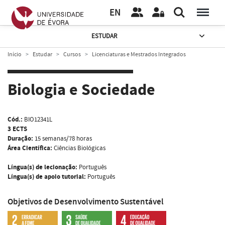
EN
ESTUDAR
Início
Estudar
Cursos
Licenciaturas e Mestrados Integrados
Biologia e Sociedade
Cód.:
BIO12341L
3 ECTS
Duração:
15 semanas/78 horas
Área Científica:
Ciências Biológicas
Língua(s) de lecionação:
Português
Língua(s) de apoio tutorial:
Português
Objetivos de Desenvolvimento Sustentável