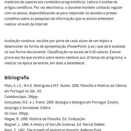
materiais de suporte aos conteúdos programáticos. Leitura e análise de
artigos científicos. Por via electrónica, o docente mantem contacto regular
com os alunos, disponibilizando-se para responder às dúvidas e prestar
conselhos sobre as pesquisas de informação que os alunos entendam
realizar através da Internet.
Avaliação contínua: escolha por parte de cada aluno de um tópico a
desenvolver na forma de apresentação (PowerPoint, p.ex.) que será avaliado
na sua forma documental. Classificação na escala de 0-20 valores. Exame:
prova escrita que incidirá sobre textos relativos aos 10 temas do programa; a
realizar na época de exame, em data a estabelecer.
Bibliografia
Fitas, A.J.S., M.A.E. Rodrigues e M.F. Nunes. 2008. Filosofia e História da Ciência
em Portugal no Séc. XX.
Caleidoscópio. 295pp.
Gonçalves, M.E. e J. Freire. 2009. Biologia e biólogos em Portugal. Ensino,
emprego e Sociedade. Esfera
do Caos. 305pp.
Magee, B. 1998. História da Filosofia. Ed. Civilização.
Magner, L. 1994. A History of the Life Sciences. Ed. Marcel Dekker.
Mayr, E. 1982. The growth of biological thought. Belknap Publ.