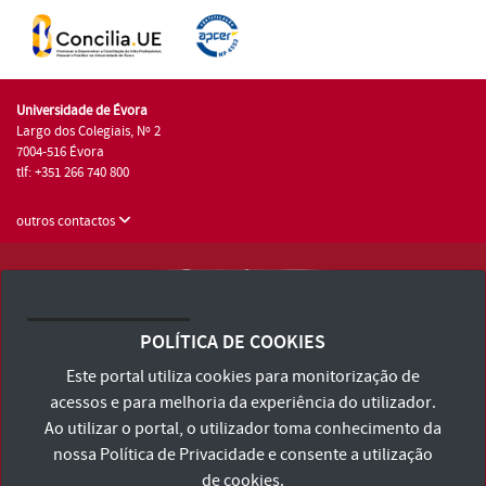
Universidade de Évora
Largo dos Colegiais, Nº 2
7004-516 Évora
tlf: +351 266 740 800
outros contactos
Universidade de Évora © 2026
Consulte os Termos e Condições e Política de Privacidade
POLÍTICA DE COOKIES
Declaração de Acessibilidade
Este portal utiliza cookies para monitorização de
acessos e para melhoria da experiência do utilizador.
Ao utilizar o portal, o utilizador toma conhecimento da
nossa
Política de Privacidade
e consente a utilização
de cookies.