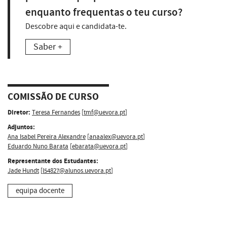
enquanto frequentas o teu curso?
Descobre aqui e candidata-te.
Saber +
COMISSÃO DE CURSO
Diretor:
Teresa Fernandes
[
tmf@uevora.pt
]
Adjuntos:
Ana Isabel Pereira Alexandre
[
anaalex@uevora.pt
]
Eduardo Nuno Barata
[
ebarata@uevora.pt
]
Representante dos Estudantes:
Jade Hundt
[
l54827@alunos.uevora.pt
]
equipa docente