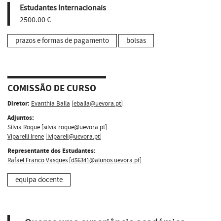
Estudantes Internacionais
2500.00 €
prazos e formas de pagamento
bolsas
COMISSÃO DE CURSO
Diretor:
Evanthia Balla
[
eballa@uevora.pt
]
Adjuntos:
Sílvia Roque
[
silvia.roque@uevora.pt
]
Viparelli Irene
[
ivipareli@uevora.pt
]
Representante dos Estudantes:
Rafael Franco Vasques
[
d56341@alunos.uevora.pt
]
equipa docente