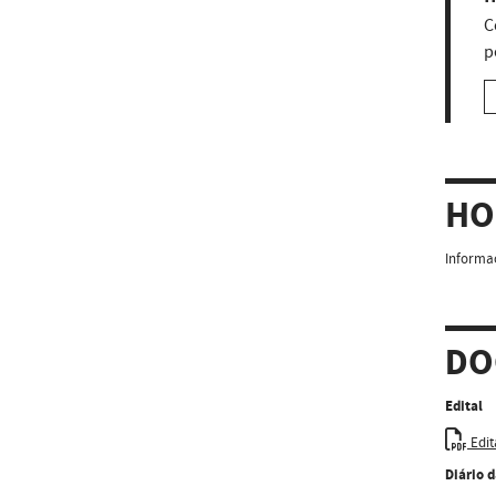
C
p
HO
Informaç
DO
Edital
Edit
Diário 