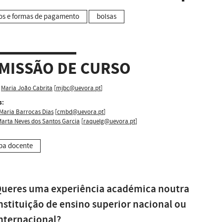
os e formas de pagamento
bolsas
MISSÃO DE CURSO
Maria João Cabrita
[
mjbc@uevora.pt
]
s:
 Maria Barrocas Dias
[
cmbd@uevora.pt
]
arta Neves dos Santos Garcia
[
raquelg@uevora.pt
]
pa docente
ueres uma experiência académica noutra
nstituição de ensino superior nacional ou
nternacional?