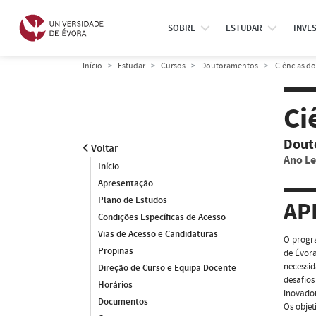
SOBRE
ESTUDAR
INVE
Início
Estudar
Cursos
Doutoramentos
Ciências do
Ci
Dout
Voltar
Ano Le
Início
Apresentação
Plano de Estudos
AP
Condições Específicas de Acesso
Vias de Acesso e Candidaturas
O progr
Propinas
de Évora
necessid
Direção de Curso e Equipa Docente
desafios
Horários
inovador
Documentos
Os obje