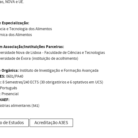
as, NOVA e UE.
e Especialização:
ncia e Tecnologia dos Alimentos
mica dos Alimentos
m Associação/Instituições Parceiras:
versidade Nova de Lisboa - Faculdade de Ciências e Tecnologias
versidade de Évora (instituição de acolhimento)
 Orgânica:
Instituto de Investigação e Formação Avançada
ES:
0601/PA40
:
8 Semestres/240 ECTS (30 obrigatórios e 6 optativos em UCS)
Português
:
Presencial
NAEF:
ústrias alimentares (541)
o de Estudos
Acreditação A3ES