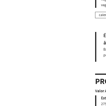
vag
cale
É
â
B
p
PR
Valor 
Est
275