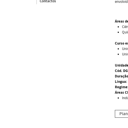
Contactos
envolvid
Áreas d
Ciê
Quí
Curso e
Uni
Uni
Unidade
Cód. DG
Duração
Língua:
Regime
Áreas C
Ind
Plan