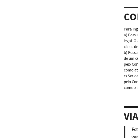
CO
Para ing
a) Possu
legal. O
ciclos d
b) Possu
de um cu
pelo Co
como at
c) Ser d
pelo Co
como at
VI
Est
vag