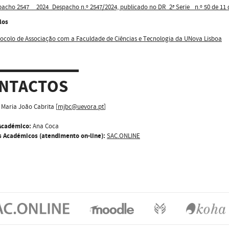
acho 2547__2024_Despacho n.º 2547/2024, publicado no DR_2ª Serie_ n.º 50 de 11
los
ocolo de Associação com a Faculdade de Ciências e Tecnologia da UNova Lisboa
NTACTOS
Maria João Cabrita [
mjbc@uevora.pt
]
Académico:
Ana Coca
s Académicos (atendimento on-line):
SAC.ONLINE