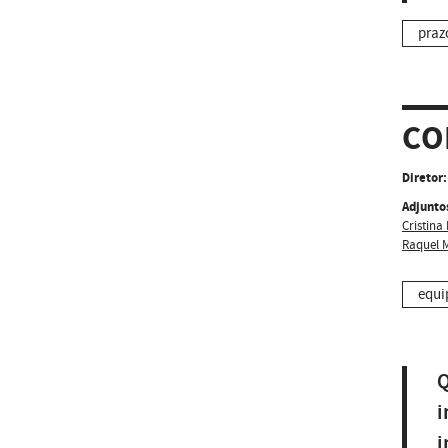
praz
CO
Diretor:
Adjunto
Cristina
Raquel M
equi
Q
i
i