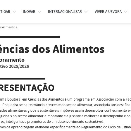
STIGAR
INOVAR
INTERNACIONALIZAR
VIVER A UÉVORA
s Alimentos
ências dos Alimentos
oramento
tivo 2025/2026
RESENTAÇÃO
ama Doutoral em Ciências dos Alimentos é um programa em Associação com a Facu
. Enquadra-se na relevância crescente do sector alimentar, associada aos desafios 
ades alimentares globais sustentáveis impõe-se assim desenvolver conhecimento e 
 globais no sector alimentar a montante e a jusante e melhorar o desempenho e co
es, inteligentes e promotores de um desenvolvimento sustentável.
tivos de aprendizagem atendem especificamente ao Regulamento do Ciclo de Estud