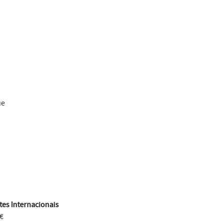
ue
es Internacionais
€