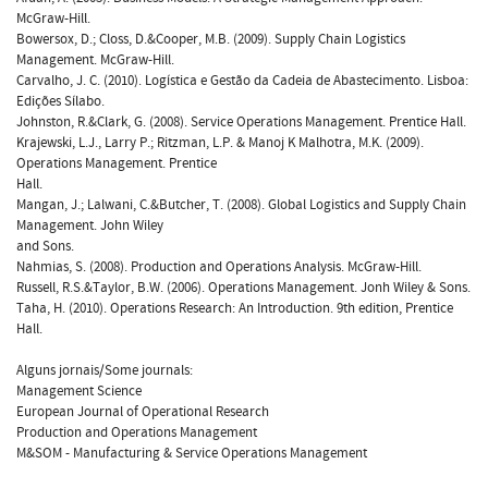
McGraw-Hill.
Bowersox, D.; Closs, D.&Cooper, M.B. (2009). Supply Chain Logistics
Management. McGraw-Hill.
Carvalho, J. C. (2010). Logística e Gestão da Cadeia de Abastecimento. Lisboa:
Edições Sílabo.
Johnston, R.&Clark, G. (2008). Service Operations Management. Prentice Hall.
Krajewski, L.J., Larry P.; Ritzman, L.P. & Manoj K Malhotra, M.K. (2009).
Operations Management. Prentice
Hall.
Mangan, J.; Lalwani, C.&Butcher, T. (2008). Global Logistics and Supply Chain
Management. John Wiley
and Sons.
Nahmias, S. (2008). Production and Operations Analysis. McGraw-Hill.
Russell, R.S.&Taylor, B.W. (2006). Operations Management. Jonh Wiley & Sons.
Taha, H. (2010). Operations Research: An Introduction. 9th edition, Prentice
Hall.
Alguns jornais/Some journals:
Management Science
European Journal of Operational Research
Production and Operations Management
M&SOM - Manufacturing & Service Operations Management