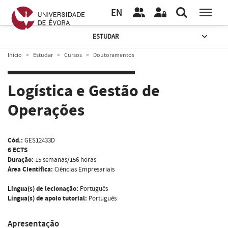
EN
ESTUDAR
Início
Estudar
Cursos
Doutoramentos
Logística e Gestão de
Operações
Cód.:
GES12433D
6 ECTS
Duração:
15 semanas/156 horas
Área Científica:
Ciências Empresariais
Língua(s) de lecionação:
Português
Língua(s) de apoio tutorial:
Português
Apresentação