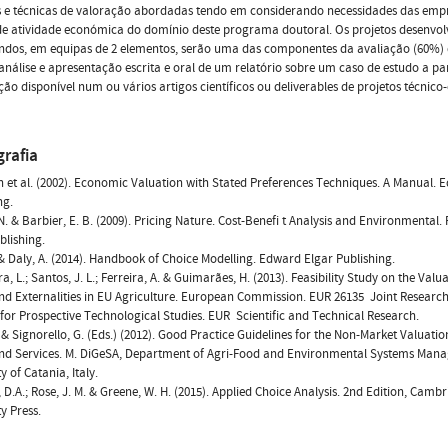
 e técnicas de valoração abordadas tendo em considerando necessidades das emp
de atividade económica do domínio deste programa doutoral. Os projetos desenvol
dos, em equipas de 2 elementos, serão uma das componentes da avaliação (60%) q
análise e apresentação escrita e oral de um relatório sobre um caso de estudo a par
ão disponível num ou vários artigos científicos ou deliverables de projetos técnico-c
grafia
et al. (2002). Economic Valuation with Stated Preferences Techniques. A Manual. 
ng.
N. & Barbier, E. B. (2009). Pricing Nature. Cost-Benefi t Analysis and Environmental.
blishing.
 & Daly, A. (2014). Handbook of Choice Modelling. Edward Elgar Publishing.
, L.; Santos, J. L.; Ferreira, A. & Guimarães, H. (2013). Feasibility Study on the Valu
d Externalities in EU Agriculture. European Commission. EUR 26135  Joint Research 
e for Prospective Technological Studies. EUR  Scientific and Technical Research.
. & Signorello, G. (Eds.) (2012). Good Practice Guidelines for the Non-Market Valuatio
nd Services. M. DiGeSA, Department of Agri-Food and Environmental Systems Man
y of Catania, Italy.
 D.A.; Rose, J. M. & Greene, W. H. (2015). Applied Choice Analysis. 2nd Edition, Camb
ty Press.