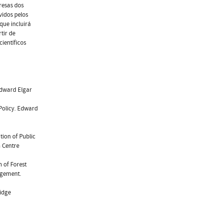
resas dos
vidos pelos
ue incluirá
tir de
ientíficos
Edward Elgar
 Policy. Edward
ation of Public
Centre 
n of Forest
agement.
ridge