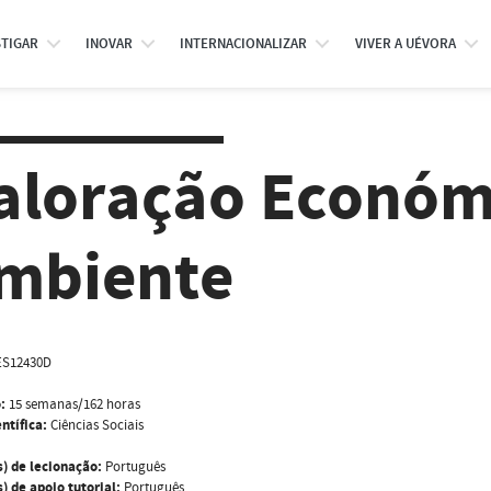
STIGAR
INOVAR
INTERNACIONALIZAR
VIVER A UÉVORA
aloração Económ
mbiente
ES12430D
:
15 semanas/162 horas
ntífica:
Ciências Sociais
s) de lecionação:
Português
) de apoio tutorial:
Português