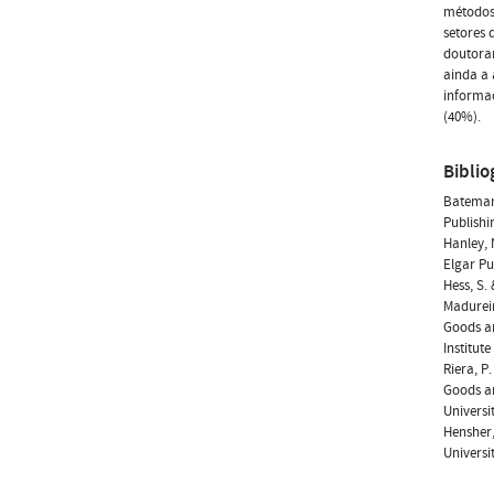
métodos
setores 
doutoran
ainda a 
informaç
(40%).
Biblio
Bateman 
Publishi
Hanley, 
Elgar Pu
Hess, S.
Madureira
Goods an
Institut
Riera, P
Goods a
Universit
Hensher,
Universi