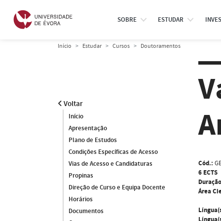
SOBRE
ESTUDAR
INVE
Início
Estudar
Cursos
Doutoramentos
V
Voltar
A
Início
Apresentação
Plano de Estudos
Condições Específicas de Acesso
Cód.:
G
Vias de Acesso e Candidaturas
6 ECTS
Propinas
Duração
Direção de Curso e Equipa Docente
Área Cie
Horários
Língua(
Documentos
Língua(s