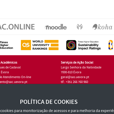
s Académicos
Serviços de Ação Social
ues de Cadaval
Largo Senhora da Natividade
7 Évora
7000-810 Évora
de Atendimento On-line
geral@sas.uevora.pt
ento@sac.uevora.pt
tlf.: +351 266 760 960
1 266 760 220
POLÍTICA DE COOKIES
za cookies para monitorização de acessos e para melhoria da experiên