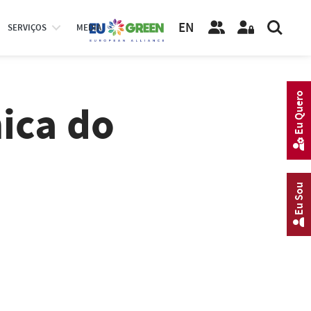
EN
SERVIÇOS
MEDIA
Eu Quero
ica do
Eu Sou