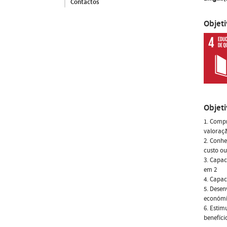
Contactos
Objet
Objet
1. Compr
valoraç
2. Conhe
custo o
3. Capac
em 2
4. Capac
5. Desen
económic
6. Estim
benefíci