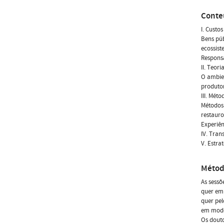
Conte
I. Custo
Bens púb
ecossist
Responsa
II. Teor
O ambien
produtor
III. Mét
Métodos 
restauro
Experiên
IV. Tran
V. Estra
Métod
As sessõ
quer em 
quer pel
em modo 
Os douto