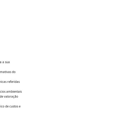
a a sua
imativas do
icas referidas
ícios ambientais
 de valoração
ico de custos e