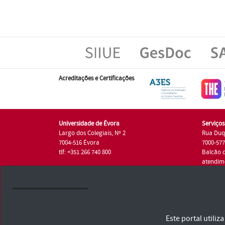
Acreditações e Certificações
Universidade de Évora
Serviço
Largo dos Colegiais, Nº 2
Rua Duq
7004-516 Évora
7000-57
tlf: +351 266 740 800
Balcão 
atendim
tlf.: +35
Universidade de Évora © 2026
Este portal utili
Consulte os Termos e Condições e Política de Privacidade