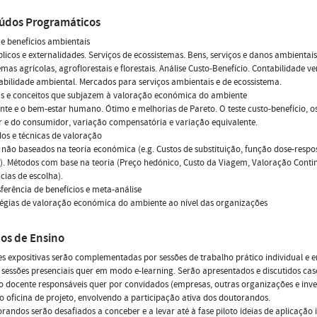
údos Programáticos
s e benefícios ambientais
licos e externalidades. Serviços de ecossistemas. Bens, serviços e danos ambientai
emas agrícolas, agroflorestais e florestais. Análise Custo-Benefício. Contabilidade ve
bilidade ambiental. Mercados para serviços ambientais e de ecossistema.
ias e conceitos que subjazem à valoração económica do ambiente
te e o bem-estar humano. Ótimo e melhorias de Pareto. O teste custo-benefício, o
 e do consumidor, variação compensatória e variação equivalente.
odos e técnicas de valoração
não baseados na teoria económica (e.g. Custos de substituição, função dose-respos
). Métodos com base na teoria (Preço hedónico, Custo da Viagem, Valoração Conti
cias de escolha).
sferência de benefícios e meta-análise
tégias de valoração económica do ambiente ao nível das organizações
os de Ensino
es expositivas serão complementadas por sessões de trabalho prático individual e 
sessões presenciais quer em modo e-learning. Serão apresentados e discutidos cas
o docente responsáveis quer por convidados (empresas, outras organizações e inve
oficina de projeto, envolvendo a participação ativa dos doutorandos.
randos serão desafiados a conceber e a levar até à fase piloto ideias de aplicação