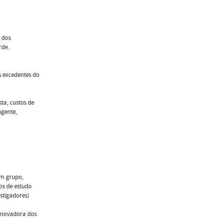
s dos
rde.
s excedentes do
ta, custos de
ngente,
em grupo,
os de estudo
stigadores)
 inovadora dos