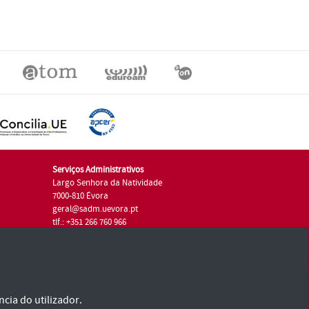
Serviços Administrativos
Largo Senhora da Natividade
7000-810 Évora
geral@sadm.uevora.pt
tlf.: +351 266 760 966
cia do utilizador.