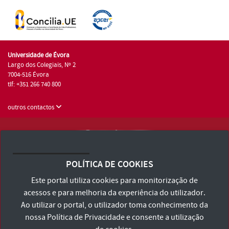
Universidade de Évora
Largo dos Colegiais, Nº 2
7004-516 Évora
tlf: +351 266 740 800
outros contactos
Universidade de Évora © 2026
Consulte os Termos e Condições e Política de Privacidade
POLÍTICA DE COOKIES
Declaração de Acessibilidade
Este portal utiliza cookies para monitorização de
acessos e para melhoria da experiência do utilizador.
Ao utilizar o portal, o utilizador toma conhecimento da
nossa
Política de Privacidade
e consente a utilização