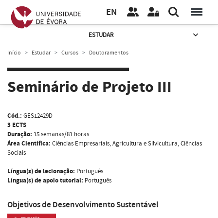
EN
ESTUDAR
Início
Estudar
Cursos
Doutoramentos
Seminário de Projeto III
Cód.:
GES12429D
3 ECTS
Duração:
15 semanas/81 horas
Área Científica:
Ciências Empresariais, Agricultura e Silvicultura, Ciências
Sociais
Língua(s) de lecionação:
Português
Língua(s) de apoio tutorial:
Português
Objetivos de Desenvolvimento Sustentável