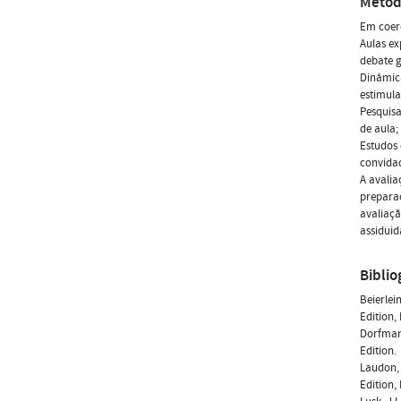
Métod
Em coerê
Aulas ex
debate g
Dinâmica
estimula
Pesquisa
de aula;
Estudos 
convida
A avalia
preparaç
avaliaçã
assiduid
Biblio
Beierlei
Edition, 
Dorfman,
Edition.
Laudon, 
Edition,