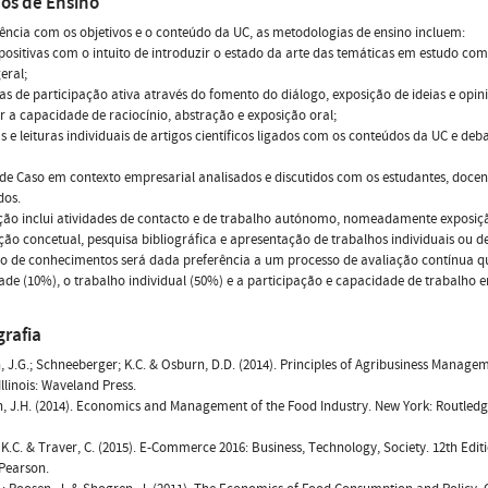
os de Ensino
ncia com os objetivos e o conteúdo da UC, as metodologias de ensino incluem:
positivas com o intuito de introduzir o estado da arte das temáticas em estudo co
eral;
s de participação ativa através do fomento do diálogo, exposição de ideias e opi
r a capacidade de raciocínio, abstração e exposição oral;
s e leituras individuais de artigos científicos ligados com os conteúdos da UC e deb
de Caso em contexto empresarial analisados e discutidos com os estudantes, docen
dos.
ção inclui atividades de contacto e de trabalho autónomo, nomeadamente exposiçã
ão concetual, pesquisa bibliográfica e apresentação de trabalhos individuais ou d
o de conhecimentos será dada preferência a um processo de avaliação contínua qu
ade (10%), o trabalho individual (50%) e a participação e capacidade de trabalho 
grafia
n, J.G.; Schneeberger; K.C. & Osburn, D.D. (2014). Principles of Agribusiness Managem
Illinois: Waveland Press.
 J.H. (2014). Economics and Management of the Food Industry. New York: Routledg
K.C. & Traver, C. (2015). E-Commerce 2016: Business, Technology, Society. 12th Edit
 Pearson.