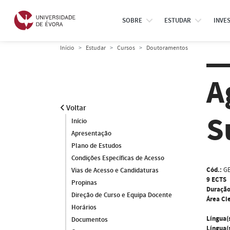
SOBRE
ESTUDAR
INVE
Início
Estudar
Cursos
Doutoramentos
A
Voltar
S
Início
Apresentação
Plano de Estudos
Condições Específicas de Acesso
Cód.:
G
Vias de Acesso e Candidaturas
9 ECTS
Propinas
Duração
Direção de Curso e Equipa Docente
Área Cie
Horários
Língua(
Documentos
Língua(s