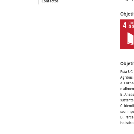
Contactos
Objet
Objet
Esta UC 
Agribusi
A. Forne
e alimen
B. Anali
sustentá
C. Ident
seu impa
D. Perce
holístic