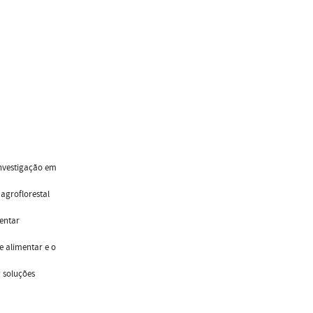
investigação em
agroflorestal
mentar
 e alimentar e o
m soluções