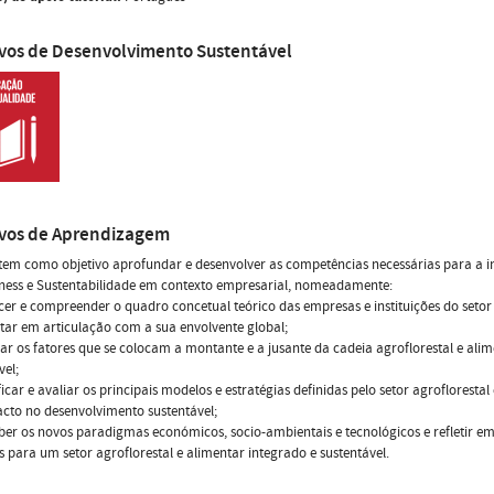
ivos de Desenvolvimento Sustentável
ivos de Aprendizagem
tem como objetivo aprofundar e desenvolver as competências necessárias para a 
ness e Sustentabilidade em contexto empresarial, nomeadamente:
cer e compreender o quadro concetual teórico das empresas e instituições do setor 
tar em articulação com a sua envolvente global;
sar os fatores que se colocam a montante e a jusante da cadeia agroflorestal e ali
vel;
ificar e avaliar os principais modelos e estratégias definidas pelo setor agroflorestal
cto no desenvolvimento sustentável;
ber os novos paradigmas económicos, socio-ambientais e tecnológicos e refletir e
as para um setor agroflorestal e alimentar integrado e sustentável.