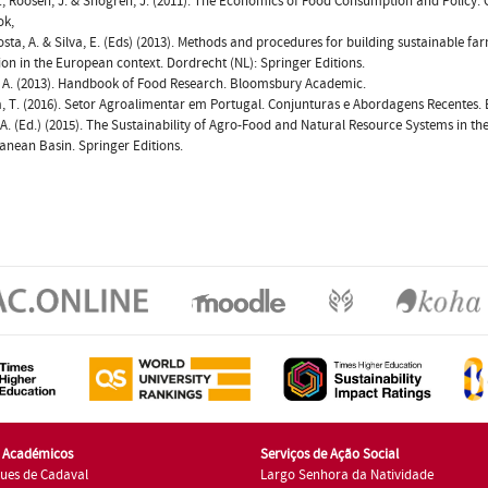
L.; Roosen, J. & Shogren, J. (2011). The Economics of Food Consumption and Policy.
k,
sta, A. & Silva, E. (Eds) (2013). Methods and procedures for building sustainable fa
ion in the European context. Dordrecht (NL): Springer Editions.
 A. (2013). Handbook of Food Research. Bloomsbury Academic.
 T. (2016). Setor Agroalimentar em Portugal. Conjunturas e Abordagens Recentes. 
 A. (Ed.) (2015). The Sustainability of Agro-Food and Natural Resource Systems in th
anean Basin. Springer Editions.
s Académicos
Serviços de Ação Social
ues de Cadaval
Largo Senhora da Natividade