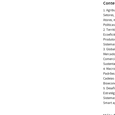
Conte
1. Agrib
Setores,
Atores, 
Política
2. Terri
Ecoefici
Produtos
Sistema
3. Globa
Mercados
Comerci
Sustenta
4. Macro
Padrões 
Cadeias 
Bioecono
5. Desaf
Estratég
Sistemas
Smart ag