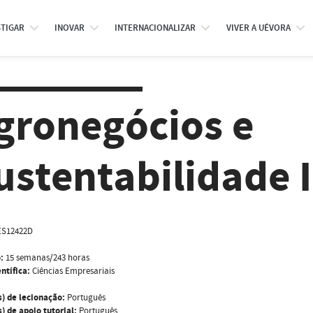
STIGAR
INOVAR
INTERNACIONALIZAR
VIVER A UÉVORA
gronegócios e
ustentabilidade I
ES12422D
:
15 semanas/243 horas
ntífica:
Ciências Empresariais
s) de lecionação:
Português
) de apoio tutorial:
Português