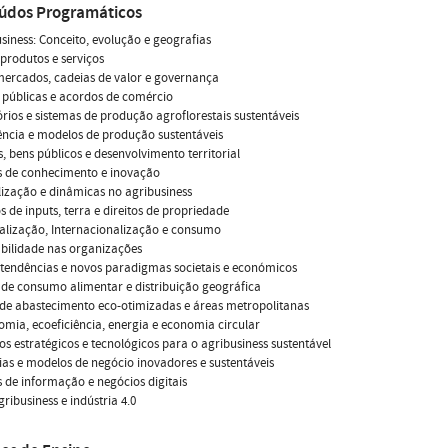
údos Programáticos
usiness: Conceito, evolução e geografias
 produtos e serviços
mercados, cadeias de valor e governança
s públicas e acordos de comércio
tórios e sistemas de produção agroflorestais sustentáveis
ência e modelos de produção sustentáveis
, bens públicos e desenvolvimento territorial
s de conhecimento e inovação
lização e dinâmicas no agribusiness
 de inputs, terra e direitos de propriedade
alização, Internacionalização e consumo
bilidade nas organizações
tendências e novos paradigmas societais e económicos
de consumo alimentar e distribuição geográfica
de abastecimento eco-otimizadas e áreas metropolitanas
mia, ecoeficiência, energia e economia circular
ios estratégicos e tecnológicos para o agribusiness sustentável
ias e modelos de negócio inovadores e sustentáveis
 de informação e negócios digitais
ribusiness e indústria 4.0