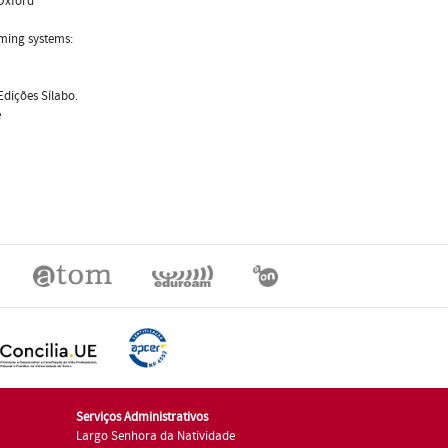
 Oxford
rming systems:
Edições Sílabo.
e
Serviços Administrativos
Largo Senhora da Natividade