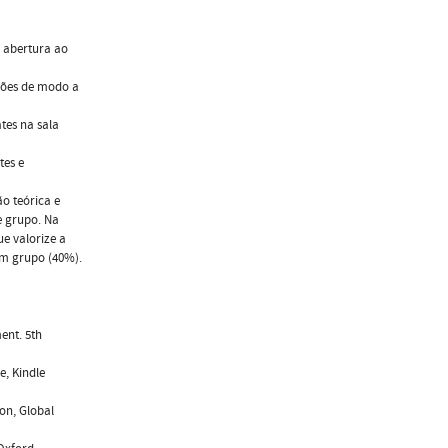
m abertura ao
niões de modo a
ates na sala
tes e
o teórica e
e grupo. Na
e valorize a
em grupo (40%).
ent. 5th
e, Kindle
ion, Global