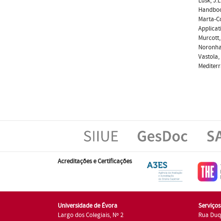
Lusk, J.
Handboo
Marta-Co
Applicat
Murcott,
Noronha,
Vastola,
Mediterr
Acreditações e Certificações
Universidade de Évora
Serviço
Largo dos Colegiais, Nº 2
Rua Duq