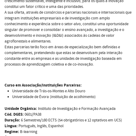
crescimento sustentável, inteligente e inclusivo, para os quais a inovação
constitui um fator crítico e uma das prioridades.
A sua oferta, através de consórcios e parcerias nacionais e internacionais que
integram instituições empresariais e de investigação com amplo
conhecimento e experiência sobre o setor-alvo, constitui uma oportunidade
singular de promover e consolidar o ensino avançado, a investigação e o
desenvolvimento e inovação (I&D&I) associados às cadeias de valor
agroflorestais e alimentares.
Estas parcerias terão foco em áreas de especialização bem definidas e
complementares, pretendendo que estas se desenvolvam pela interação
constante entre as empresas e as unidades de investigação baseada em
processos de aprendizagem coletiva e de co-inovação.
Curso em Associação/Instituições Parceiras:
Universidade de Trás-os-Montes e Alto Douro
Universidade de Évora (instituição de acolhimento)
Unidade Orgânica:
Instituto de Investigação e Formação Avançada
Cód. DGES:
0601/PA38
Duração:
6 Semestres/180 ECTS (54 obrigatórios e 12 optativos em UCS)
Língua:
Português, Inglês, Espanhol
Regime:
B-learning