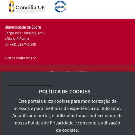
Universidade de Évora
Largo dos Colegiais, Nº 2
7004-516 Évora
tlf: +351 266 740 800
outros contactos
Universidade de Évora © 2026
Consulte os Termos e Condições e Política de Privacidade
POLÍTICA DE COOKIES
Declaração de Acessibilidade
Este portal utiliza cookies para monitorização de
acessos e para melhoria da experiência do utilizador.
Ao utilizar o portal, o utilizador toma conhecimento da
nossa
Política de Privacidade
e consente a utilização
de cookies.