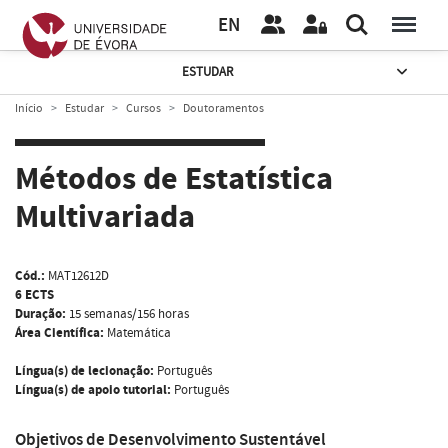
EN
ESTUDAR
Início
Estudar
Cursos
Doutoramentos
Métodos de Estatística
Multivariada
Cód.:
MAT12612D
6 ECTS
Duração:
15 semanas/156 horas
Área Científica:
Matemática
Língua(s) de lecionação:
Português
Língua(s) de apoio tutorial:
Português
Objetivos de Desenvolvimento Sustentável