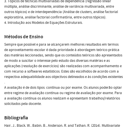
3. Tópicos de técnicas multivariadas de dependência (regressão linear
múltipla, análise discriminante, análise de variância multivariada, entre
outros tópicos) e de interdependência (Análise de clusters, análise factorial
exploratória, análise factorial confirmatória, entre outros tópicos).
4. Introdução aos Modelos de Equações Estruturais.
Métodos de Ensino
Sempre que possível e para se alcançarem melhores resultados em termos
de aproveitamento escolar é dada prioridade à abordagem teórico-prática
das matérias leccionadas, sendo que os conteúdos teóricos são apresentados
de modo a suscitar o interesse pelo estudo das diversas matérias e as
aplicações (resolução de exercícios) são realizadas com acompanhamento e
com recurso a softwares estatísticos. Estes são escolhidos de acordo com a
respectiva adequabilidade aos objectivos delineados e às condições existentes
.
A avaliação é de dois tipos: contínua ou por exame. Os alunos poderão optar
entre regime de avaliação contínua ou regime de avaliação por exame. Para
a avaliação contínua os alunos realizam e apresentam trabalhos/relatórios
solicitados pela docente.
Bibliografia
Hair, J., Black, W., Babin, B., Anderson, R. and Tathan, R. (2014). Multivariate