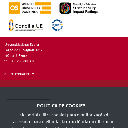
Universidade de Évora
Largo dos Colegiais, Nº 2
7004-516 Évora
tlf: +351 266 740 800
outros contactos
Universidade de Évora © 2026
Consulte os Termos e Condições e Política de Privacidade
POLÍTICA DE COOKIES
Declaração de Acessibilidade
Este portal utiliza cookies para monitorização de
acessos e para melhoria da experiência do utilizador.