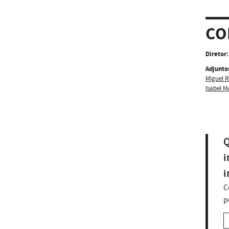
CO
Diretor:
Adjunto
Miguel 
Isabel M
Q
i
i
C
p