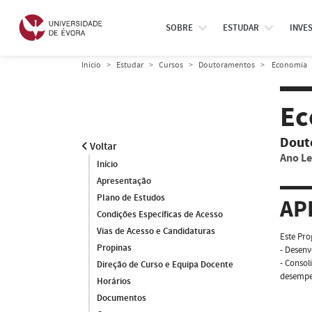
SOBRE
ESTUDAR
INVE
Início
Estudar
Cursos
Doutoramentos
Economia
Ec
Dout
Voltar
Ano Le
Início
Apresentação
Plano de Estudos
AP
Condições Específicas de Acesso
Vias de Acesso e Candidaturas
Este Pr
Propinas
- Desenv
- Conso
Direção de Curso e Equipa Docente
desempe
Horários
Documentos