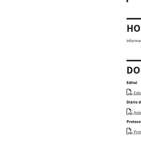
HO
Informaç
DO
Edital
Edit
Diário 
Avis
Protoco
Pro