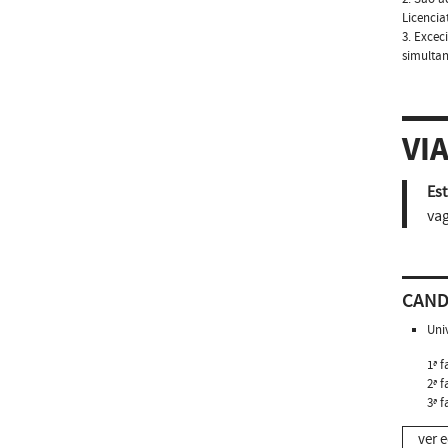
Licenci
3. Excec
simultan
VI
Est
vag
CAND
Uni
1ª f
2ª f
3ª f
ver e