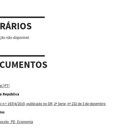
RÁRIOS
ão não disponível.
CUMENTOS
al [PT]
da República
o n.º 19374/2019, publicado no DR, 2ª Serie, nº 232 de 3 de dezembro
los
tocolo_PD_Economia