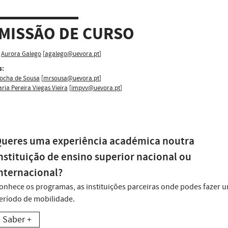
MISSÃO DE CURSO
Aurora Galego
[
agalego@uevora.pt
]
s:
Rocha de Sousa
[
mrsousa@uevora.pt
]
aria Pereira Viegas Vieira
[
impvv@uevora.pt
]
ueres uma experiência académica noutra
nstituição de ensino superior nacional ou
nternacional?
onhece os programas, as instituições parceiras onde podes fazer 
eríodo de mobilidade.
Saber +