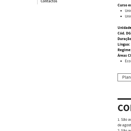
Contactos
Curso e
Uni
Uni
Unidade
Cód. DG
Duração
Língua:
Regime
Áreas C
Eco
Plan
CO
1. São a
de agost
2. São a