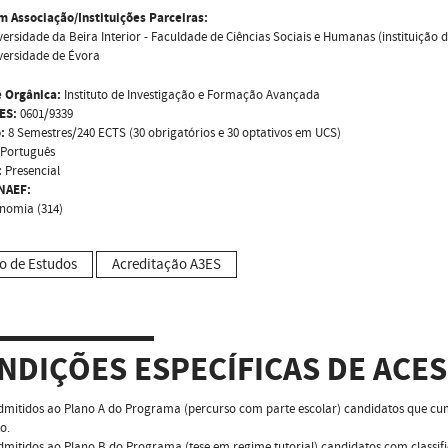
m Associação/Instituições Parceiras:
versidade da Beira Interior - Faculdade de Ciências Sociais e Humanas (instituição 
versidade de Évora
 Orgânica:
Instituto de Investigação e Formação Avançada
ES:
0601/9339
:
8 Semestres/240 ECTS (30 obrigatórios e 30 optativos em UCS)
Português
:
Presencial
NAEF:
nomia (314)
o de Estudos
Acreditação A3ES
NDIÇÕES ESPECÍFICAS DE ACE
dmitidos ao Plano A do Programa (percurso com parte escolar) candidatos que cum
o.
dmitidos ao Plano B do Programa (tese em regime tutorial) candidatos com class