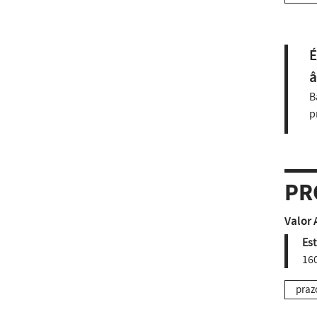
É
â
B
p
PR
Valor 
Est
160
praz