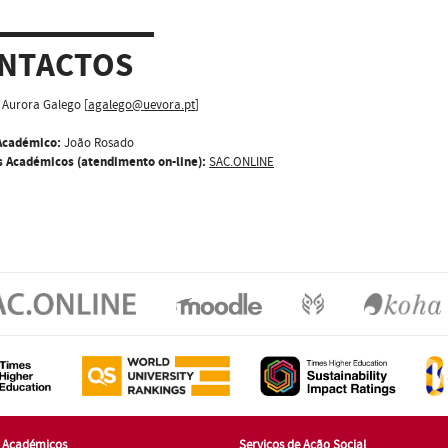
NTACTOS
Aurora Galego [
agalego@uevora.pt
]
Académico:
João Rosado
s Académicos (atendimento on-line):
SAC.ONLINE
s Académicos
Serviços de Ação Social