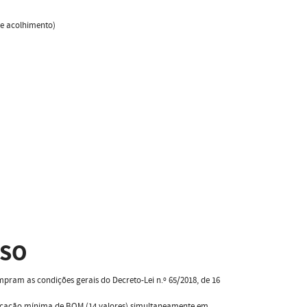
de acolhimento)
SSO
pram as condições gerais do Decreto-Lei n.º 65/2018, de 16
ificação mínima de BOM (14 valores) simultaneamente em