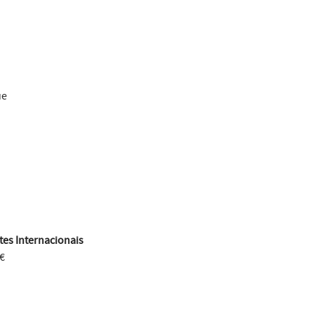
ue
es Internacionais
€