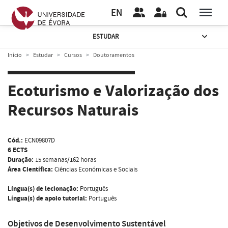
EN
ESTUDAR
Início
Estudar
Cursos
Doutoramentos
Ecoturismo e Valorização dos
Recursos Naturais
Cód.:
ECN09807D
6 ECTS
Duração:
15 semanas/162 horas
Área Científica:
Ciências Económicas e Sociais
Língua(s) de lecionação:
Português
Língua(s) de apoio tutorial:
Português
Objetivos de Desenvolvimento Sustentável