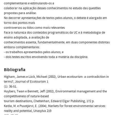
complementares e estimulando-os a
colaborar na aplicação desses conhecimentos no estudo das questões
propostas para análise.
No decorrer apresentações de textos pelos alunos, o debate é alargado em
torno dos pontos mais
controversos ou tidos como mais relevantes
Face à natureza dos conteúdos programáticos da UC e à metodologia de
ensino adoptada, a avaliação de
conhecimentos assenta, fundamentalmente, em duas componentes distintas
embora complementares:
- os trabalhos apresentados pelos alunos; e
- dois testes escritos envolvendo toda a matéria da disciplina.
Bibliografia
Higham, James e Lück, Michael (2002), Urban ecotourism: a contradiction in
terms?, Journal of Ecotourism 1
(1): 36-51.
Huybers, Twan e Bennett, Jeff (2002), Environmental management and the
competitiveness of nature-based
tourism destinations, Cheltenhan, Edward Elgar Publishing, 172 p.
Katila, M. e Puustjärvi, E. (2004), Markets for forest environmental services:
reality and potential, Unasylva 219