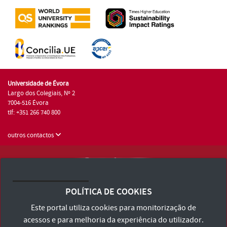
Universidade de Évora
Largo dos Colegiais, Nº 2
7004-516 Évora
tlf: +351 266 740 800
outros contactos
Universidade de Évora © 2026
Consulte os Termos e Condições e Política de Privacidade
POLÍTICA DE COOKIES
Declaração de Acessibilidade
Este portal utiliza cookies para monitorização de
acessos e para melhoria da experiência do utilizador.