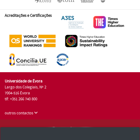
Acreditações e Certificações
Universidade de Évora
Largo dos Colegiais, Nº 2
7004-516 Évora
tlf: +351 266 740 800
outros contactos
Universidade de Évora © 2026