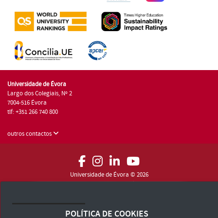
Universidade de Évora
Largo dos Colegiais, Nº 2
7004-516 Évora
tlf: +351 266 740 800
outros contactos
Universidade de Évora © 2026
Consulte os Termos e Condições e Política de Privacidade
Declaração de Acessibilidade
POLÍTICA DE COOKIES