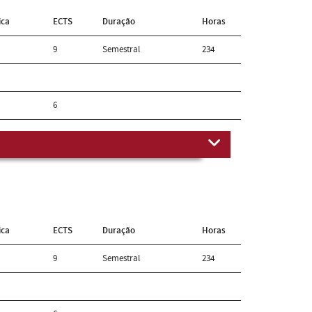
ica
ECTS
Duração
Horas
9
Semestral
234
6
ica
ECTS
Duração
Horas
9
Semestral
234