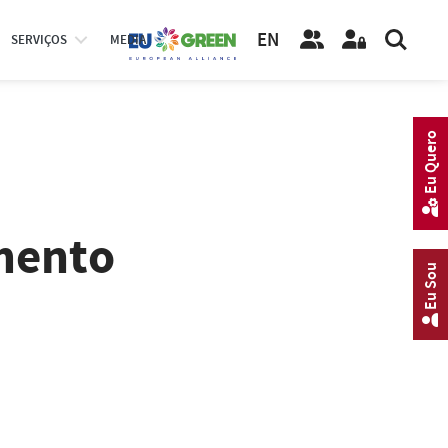
EN
SERVIÇOS
MEDIA
Eu Quero
mento
Eu Sou