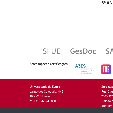
3º AN
Acreditações e Certificações
Universidade de Évora
Serviço
Largo dos Colegiais, Nº 2
Rua Duq
7004-516 Évora
7000-57
tlf: +351 266 740 800
Balcão 
atendim
tlf.: +35