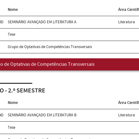
Nome
Área Científ
3D
SEMINÁRIO AVANÇADO EM LITERATURA A
Literatura
Tese
Grupo de Optativas de Competências Transversais
o de Optativas de Competências Transversais
O - 2.º SEMESTRE
Nome
Área Científ
4D
SEMINÁRIO AVANÇADO EM LITERATURA B
Literatura
Tese