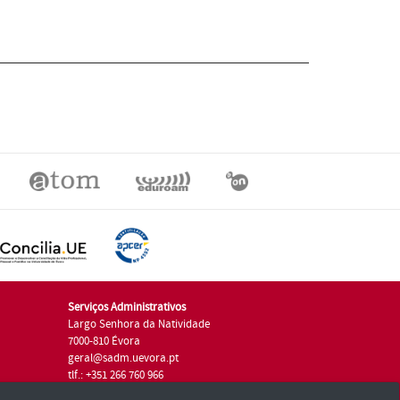
Serviços Administrativos
Largo Senhora da Natividade
7000-810 Évora
geral@sadm.uevora.pt
tlf.: +351 266 760 966