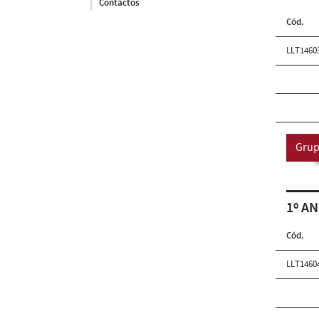
Contactos
Cód.
LLT1460
Grup
1º AN
Cód.
LLT1460