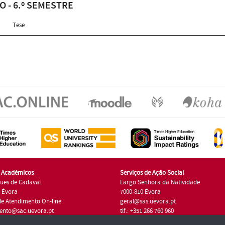
O - 6.º SEMESTRE
Tese
s Académicos
Serviços de Ação Social
ues de Cadaval
Largo Senhora da Natividade
7 Évora
7000-810 Évora
de Atendimento On-line
geral@sas.uevora.pt
ento@sac.uevora.pt
tlf.: +351 266 760 960
1 266 760 220