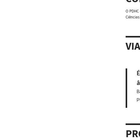
O PDHC a
Ciências
VI
É
â
B
p
PR