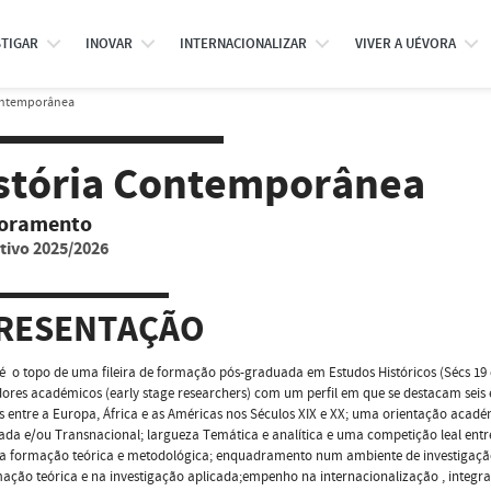
STIGAR
INOVAR
INTERNACIONALIZAR
VIVER A UÉVORA
ontemporânea
stória Contemporânea
oramento
tivo 2025/2026
RESENTAÇÃO
 o topo de uma fileira de formação pós-graduada em Estudos Históricos (Sécs 19 
dores académicos (early stage researchers) com um perfil em que se destacam seis e
 entre a Europa, África e as Américas nos Séculos XIX e XX; uma orientação acadé
a e/ou Transnacional; largueza Temática e analítica e uma competição leal entre
a formação teórica e metodológica; enquadramento num ambiente de investigação c
ação teórica e na investigação aplicada;empenho na internacionalização , inte