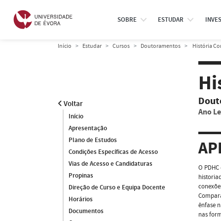
SOBRE
ESTUDAR
INVE
Início
Estudar
Cursos
Doutoramentos
História C
Hi
Dout
Voltar
Ano Le
Início
Apresentação
Plano de Estudos
AP
Condições Específicas de Acesso
Vias de Acesso e Candidaturas
O PDHC é
Propinas
historia
conexões
Direção de Curso e Equipa Docente
Comparad
Horários
ênfase n
Documentos
nas form