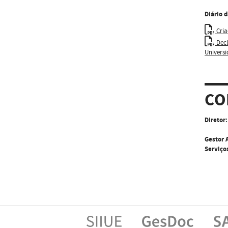
Diário 
Cria
Decl
Universi
CO
Diretor:
Gestor 
Serviço