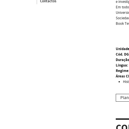
Contactos
e invest
Em todo 
Universi
Sociedad
Book Tes
Unidade
Cód. DG
Duração
Língua:
Regime
Áreas C
His
Plan
CO