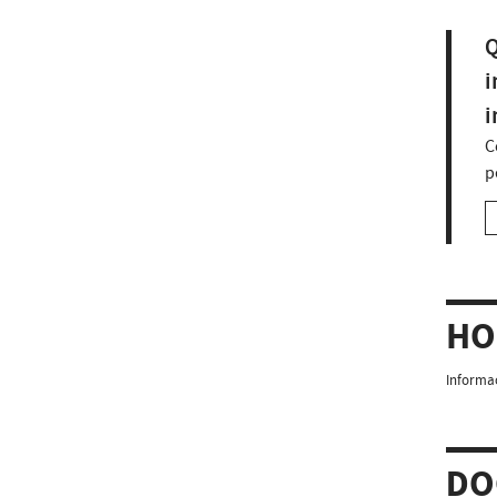
Q
i
i
C
p
HO
Informaç
DO