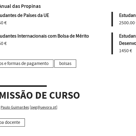
Anual das Propinas
udantes de Países da UE
Estudant
50 €
2500.00 
udantes Internacionais com Bolsa de Mérito
Estudan
50 €
Desenvo
1450 €
os e formas de pagamento
bolsas
MISSÃO DE CURSO
Paulo Guimarães
[
peg@uevora.pt
]
pa docente