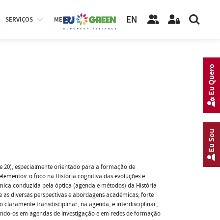
EN
SERVIÇOS
MEDIA
Eu Quero
Eu Sou
e 20), especialmente orientado para a formação de
lementos: o foco na História cognitiva das evoluções e
mica conduzida pela óptica (agenda e métodos) da História
 as diversas perspectivas e abordagens académicas; forte
laramente transdisciplinar, na agenda, e interdisciplinar,
grando-os em agendas de investigação e em redes de formação