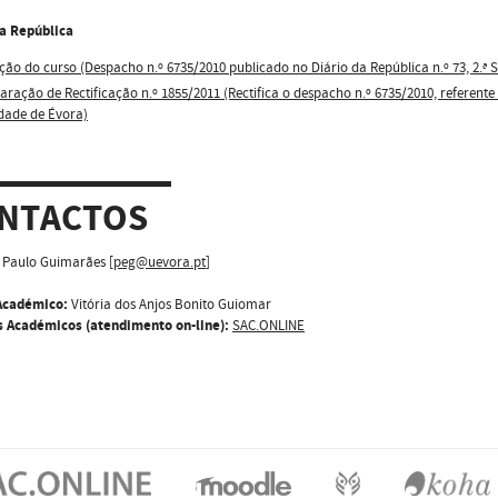
da República
ção do curso (Despacho n.º 6735/2010 publicado no Diário da República n.º 73, 2.ª Sé
aração de Rectificação n.º 1855/2011 (Rectifica o despacho n.º 6735/2010, referent
dade de Évora)
NTACTOS
Paulo Guimarães [
peg@uevora.pt
]
Académico:
Vitória dos Anjos Bonito Guiomar
s Académicos (atendimento on-line):
SAC.ONLINE