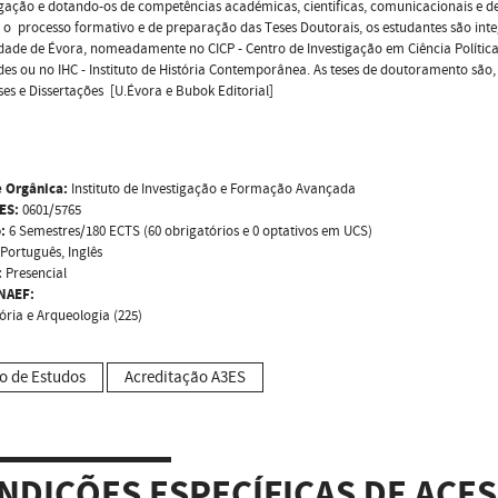
igação e dotando-os de competências académicas, cientificas, comunicacionais e d
o processo formativo e de preparação das Teses Doutorais, os estudantes são inte
dade de Évora, nomeadamente no CICP - Centro de Investigação em Ciência Política, 
es ou no IHC - Instituto de História Contemporânea. As teses de doutoramento são,
es e Dissertações [U.Évora e Bubok Editorial]
 Orgânica:
Instituto de Investigação e Formação Avançada
ES:
0601/5765
:
6 Semestres/180 ECTS (60 obrigatórios e 0 optativos em UCS)
Português, Inglês
:
Presencial
NAEF:
tória e Arqueologia (225)
o de Estudos
Acreditação A3ES
NDIÇÕES ESPECÍFICAS DE ACE