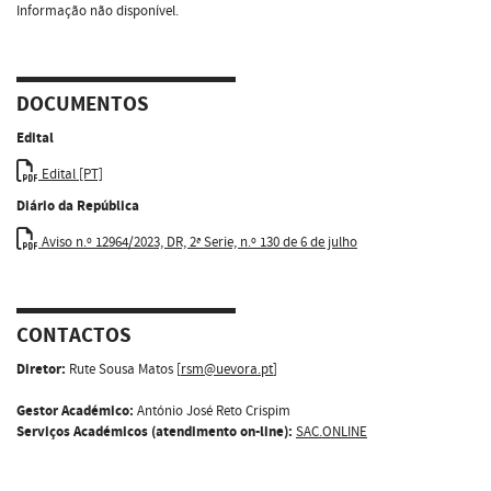
Informação não disponível.
DOCUMENTOS
Edital
Edital [PT]
Diário da República
Aviso n.º 12964/2023, DR, 2ª Serie, n.º 130 de 6 de julho
CONTACTOS
Diretor:
Rute Sousa Matos [
rsm@uevora.pt
]
Gestor Académico:
António José Reto Crispim
Serviços Académicos (atendimento on-line):
SAC.ONLINE