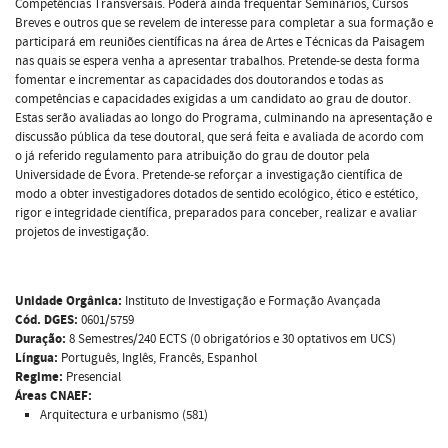
Competências Transversais. Poderá ainda frequentar Seminários, Cursos
Breves e outros que se revelem de interesse para completar a sua formação e
participará em reuniões científicas na área de Artes e Técnicas da Paisagem
nas quais se espera venha a apresentar trabalhos. Pretende-se desta forma
fomentar e incrementar as capacidades dos doutorandos e todas as
competências e capacidades exigidas a um candidato ao grau de doutor.
Estas serão avaliadas ao longo do Programa, culminando na apresentação e
discussão pública da tese doutoral, que será feita e avaliada de acordo com
o já referido regulamento para atribuição do grau de doutor pela
Universidade de Évora. Pretende-se reforçar a investigação científica de
modo a obter investigadores dotados de sentido ecológico, ético e estético,
rigor e integridade científica, preparados para conceber, realizar e avaliar
projetos de investigação.
Unidade Orgânica:
Instituto de Investigação e Formação Avançada
Cód. DGES:
0601/5759
Duração:
8 Semestres/240 ECTS (0 obrigatórios e 30 optativos em UCS)
Língua:
Português, Inglês, Francês, Espanhol
Regime:
Presencial
Áreas CNAEF:
Arquitectura e urbanismo (581)