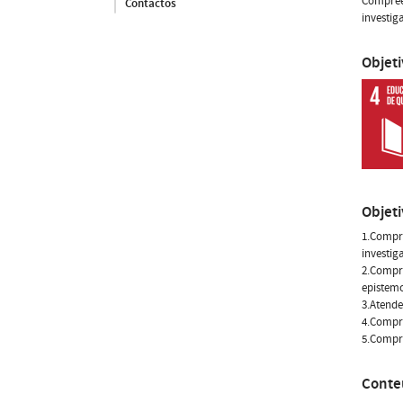
Compreen
Contactos
investig
Objet
Objet
1.Compre
investig
2.Compre
epistemo
3.Atende
4.Compre
5.Compre
Conte