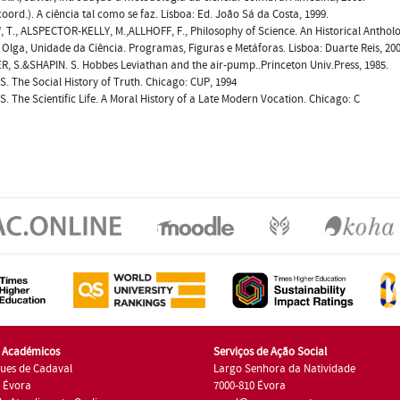
(coord.). A ciência tal como se faz. Lisboa: Ed. João Sá da Costa, 1999.
T., ALSPECTOR-KELLY, M.,ALLHOFF, F., Philosophy of Science. An Historical Antholo
lga, Unidade da Ciência. Programas, Figuras e Metáforas. Lisboa: Duarte Reis, 200
, S.&SHAPIN. S. Hobbes Leviathan and the air-pump..Princeton Univ.Press, 1985.
S. The Social History of Truth. Chicago: CUP, 1994
S. The Scientific Life. A Moral History of a Late Modern Vocation. Chicago: C
s Académicos
Serviços de Ação Social
ues de Cadaval
Largo Senhora da Natividade
7 Évora
7000-810 Évora