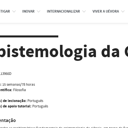
STIGAR
INOVAR
INTERNACIONALIZAR
VIVER A UÉVORA
pistemologia da 
L13966D
:
15 semanas/78 horas
ntífica:
Filosofia
s) de lecionação:
Português
) de apoio tutorial:
Português
entação