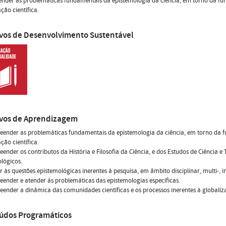
der as problemáticas fundamentais da epistemologia da ciência, em torno da fun
ação científica.
ivos de Desenvolvimento Sustentável
ivos de Aprendizagem
ender as problemáticas fundamentais da epistemologia da ciência, em torno da f
ação científica.
ender os contributos da História e Filosofia da Ciência, e dos Estudos de Ciênci
lógicos.
r às questões epistemológicas inerentes à pesquisa, em âmbito disciplinar, multi-, int
ender e atender às problemáticas das epistemologias específicas.
ender a dinâmica das comunidades científicas e os processos inerentes à globaliza
údos Programáticos