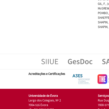
GIL, F., 
McGREW, 
POMBO, O
SHAEFFER
SHAPIN, 
SHAPIN, 
Acreditações e Certificações
Universidade de Évora
Serviço
Largo dos Colegiais, Nº 2
Rua Duq
7004-516 Évora
7000-57