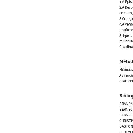
1.A Epis
2.A Revo
comum, r
3.Crença
4.A vera
justific
5. Epist
multidis
6. A din
Métod
Métodos:
Avaliaçã
orais c
Biblio
BRANDAO 
BERNECK
BERNECK
CHRISTIA
DASTON, 
ECHEVERR