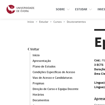
SOBRE
ESTUDAR
INVE
Início
Estudar
Cursos
Doutoramentos
E
Voltar
Início
Cód.:
FI
Apresentação
3 ECTS
Plano de Estudos
Duração
Condições Específicas de Acesso
Área Cie
Vias de Acesso e Candidaturas
Língua(
Propinas
Língua(s
Direção de Curso e Equipa Docente
Horários
Apres
Documentos