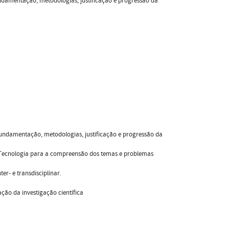
damentação, metodologias, justificação e progressão da
undamentação, metodologias, justificação e progressão da
a e Tecnologia para a compreensão dos temas e problemas
er- e transdisciplinar.
ção da investigação científica