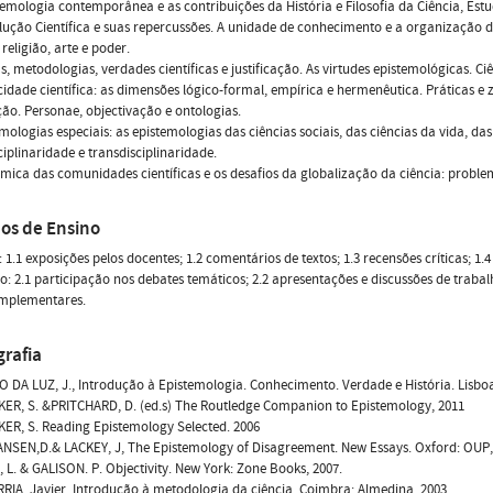
temologia contemporânea e as contribuições da História e Filosofia da Ciência, Estu
lução Científica e suas repercussões. A unidade de conhecimento e a organização 
eligião, arte e poder.
s, metodologias, verdades científicas e justificação. As virtudes epistemológicas. C
cidade científica: as dimensões lógico-formal, empírica e hermenêutica. Práticas e 
ação. Personae, objectivação e ontologias.
emologias especiais: as epistemologias das ciências sociais, das ciências da vida, das
ciplinaridade e transdisciplinaridade.
âmica das comunidades científicas e os desafios da globalização da ciência: problem
os de Ensino
 1.1 exposições pelos docentes; 1.2 comentários de textos; 1.3 recensões críticas; 1.
o: 2.1 participação nos debates temáticos; 2.2 apresentações e discussões de trabalh
omplementares.
grafia
DA LUZ, J., Introdução à Epistemologia. Conhecimento. Verdade e História. Lisboa
ER, S. &PRITCHARD, D. (ed.s) The Routledge Companion to Epistemology, 2011
ER, S. Reading Epistemology Selected. 2006
NSEN,D.& LACKEY, J, The Epistemology of Disagreement. New Essays. Oxford: OUP,
L. & GALISON. P. Objectivity. New York: Zone Books, 2007.
IA, Javier, Introdução à metodologia da ciência. Coimbra: Almedina, 2003.